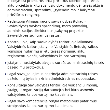
ir laikymosi priežiūros arba prireikus koordinuoja teisės
aktų projektų ir kitų susijusių dokumentų dėl teisės aktų ir
administracinių sprendimų įgyvendinimo ir laikymosi
priežiūros rengimą.
Redaguoja Vilniaus rajono savivaldybės (toliau –
Savivaldybė) tarybos sprendimų, mero potvarkių,
administracijos direktoriaus įsakymų projektus,
Savivaldybės siunčiamus raštus.
Kontroliuoja, kaip savivaldybės teritorijoje laikomasi
Valstybinės kalbos įstatymo, Valstybinės lietuvių kalbos
komisijos nutarimų ir kitų teisės norminių aktų,
reglamentuojančių valstybinės kalbos vartojimą.
Įstatymų nustatytais atvejais surašo administracinių teisės
pažeidimų protokolus.
Pagal savo įgaliojimus nagrinėja administracinių teisės
pažeidimų bylas ir skiria administracines nuobaudas.
Konsultuoja Savivaldybės teritorijoje veikiančių įmonių,
įstaigų ir organizacijų darbuotojus bei kitus asmenis
valstybinės kalbos vartojimo klausimais.
Pagal savo kompetenciją rengia metodinius patarimus,
straipsnius kalbos vartojimo klausimais.