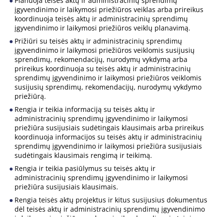
Planuoja teisės aktų ir administracinių sprendimų
įgyvendinimo ir laikymosi priežiūros veiklas arba prireikus
koordinuoja teisės aktų ir administracinių sprendimų
įgyvendinimo ir laikymosi priežiūros veiklų planavimą.
Prižiūri su teisės aktų ir administracinių sprendimų
įgyvendinimo ir laikymosi priežiūros veiklomis susijusių
sprendimų, rekomendacijų, nurodymų vykdymą arba
prireikus koordinuoja su teisės aktų ir administracinių
sprendimų įgyvendinimo ir laikymosi priežiūros veiklomis
susijusių sprendimų, rekomendacijų, nurodymų vykdymo
priežiūrą.
Rengia ir teikia informaciją su teisės aktų ir
administracinių sprendimų įgyvendinimo ir laikymosi
priežiūra susijusiais sudėtingais klausimais arba prireikus
koordinuoja informacijos su teisės aktų ir administracinių
sprendimų įgyvendinimo ir laikymosi priežiūra susijusiais
sudėtingais klausimais rengimą ir teikimą.
Rengia ir teikia pasiūlymus su teisės aktų ir
administracinių sprendimų įgyvendinimo ir laikymosi
priežiūra susijusiais klausimais.
Rengia teisės aktų projektus ir kitus susijusius dokumentus
dėl teisės aktų ir administracinių sprendimų įgyvendinimo