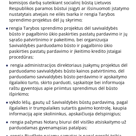
komisijos darbą suteikiant socialinį būstą Lietuvos
Respublikos paramos būstui įsigyti ar išsinuomoti įstatymo
nustatytais atvejais ne eilės tvarka ir rengia Tarybos
sprendimo projektus dėl jų skyrimo;
rengia Tarybos sprendimo projektus dėl savivaldybės
būsto ir pagalbinio ūkio paskirties pastatų pardavimo ir jų
sąrašo patvirtinimo ir pakeitimo, bei organizuoja
Savivaldybės parduodamo būsto ir pagalbinio ūkio
paskirties pastatų pardavimo ir įkeitimo kredito įstaigai
procedūras;
rengia administracijos direktoriaus įsakymų projektus dėl
parduodamo savivaldybės būsto kainos patvirtinimo, dėl
parduodamo savivaldybės būsto perdavimo ir apskaitymo
ilgalaikio turto, skirto parduoti, sąskaitoje bei informuoja
raštu gyventojus apie priimtus sprendimus dėl būsto
išpirkimo;
vykdo lėšų, gautų už Savivaldybės būstų pardavimą, pagal
ilgalaikes ir trumpalaikes sutartis gavimo kontrolę, kaupia
informaciją apie skolininkus, apskaičiuoja delspinigius;
rengia pažymas Notarų biurui dėl visiško atsiskaitymo už
parduodamas gyvenamąsias patalpas;
rengia Biudžeto pajamų sąmatas ir pagal poreikį teikia