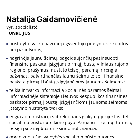
Natalija Gaidamovičienė
Vyr. specialistė
FUNKCIJOS
nustatyta tvarka nagrinėja gyventojų prašymus, skundus
bei pasiūlymus;
nagrinėja jaunų šeimų, pageidaujančių pasinaudoti
finansine paskata, įsigyjant pirmąjį būstą Vilniaus rajono
regione, prašymus, nustato teisę į paramą ir rengia
pažymas, patvirtinančias jaunų šeimų teisę į finansinę
paskatą pirmąjį būstą įsigyjančioms jaunoms šeimoms;
teikia ir tvarko informaciją Socialinės paramos šeimai
informacinėje sistemoje Lietuvos Respublikos finansinės
paskatos pirmąjį būstą įsigyjančioms jaunoms šeimoms
įstatymo nustatyta tvarka;
engia administracijos direktoriaus įsakymų projektus dėl
socialinio būsto suteikimo pagal Asmenų ir šeimų, turinčių
teisę į paramą būstui išsinuomoti, sąrašą:
organizuoja Savivaldybės socialinio būsto nuomos