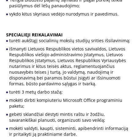
pasiūlymus dėl lėšų panaudojimo;
vykdo kitus skyriaus vedėjo nurodymus ir pavedimus.
SPECIALIEJI REIKALAVIMAI
turėti aukštąjį socialinių mokslų studijų srities išsilavinimą;
išmanyti Lietuvos Respublikos vietos savivaldos, Lietuvos
Respublikos viešojo administravimo įstatymus, Lietuvos
Respublikos įstatymus, Lietuvos Respublikos Vyriausybės
nutarimus ir kitus teisės aktus, reglamentuojančius
nuosavybės teises į turtą, jo valdymą, naudojimą ir
disponavimą bei paramos būstui įsigyti ar išsinuomoti
formas, būsto pardavimo sąlygas ir tvarką.
turėti 3 metų darbo stažą;
mokėti dirbti kompiuteriu Microsoft Office programiniu
paketu;
gebėti sklandžiai dėstyti mintis raštu ir žodžiu,
savarankiškai planuoti, organizuoti savo veiklą;
mokėti valdyti, kaupti, sisteminti, apibendrinti informaciją
ir pritaikyti ją praktiniame darbe.