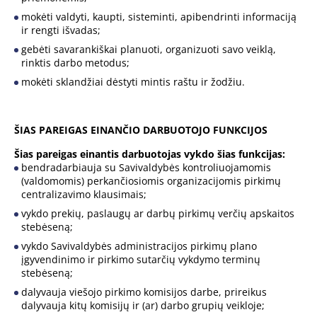
mokėti valdyti, kaupti, sisteminti, apibendrinti informaciją
ir rengti išvadas;
gebėti savarankiškai planuoti, organizuoti savo veiklą,
rinktis darbo metodus;
mokėti sklandžiai dėstyti mintis raštu ir žodžiu.
ŠIAS PAREIGAS EINANČIO DARBUOTOJO FUNKCIJOS
Šias pareigas einantis darbuotojas vykdo šias funkcijas:
bendradarbiauja su Savivaldybės kontroliuojamomis
(valdomomis) perkančiosiomis organizacijomis pirkimų
centralizavimo klausimais;
vykdo prekių, paslaugų ar darbų pirkimų verčių apskaitos
stebėseną;
vykdo Savivaldybės administracijos pirkimų plano
įgyvendinimo ir pirkimo sutarčių vykdymo terminų
stebėseną;
dalyvauja viešojo pirkimo komisijos darbe, prireikus
dalyvauja kitų komisijų ir (ar) darbo grupių veikloje;