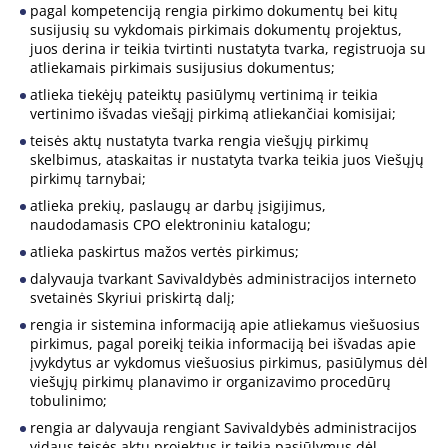
pagal kompetenciją rengia pirkimo dokumentų bei kitų
susijusių su vykdomais pirkimais dokumentų projektus,
juos derina ir teikia tvirtinti nustatyta tvarka, registruoja su
atliekamais pirkimais susijusius dokumentus;
atlieka tiekėjų pateiktų pasiūlymų vertinimą ir teikia
vertinimo išvadas viešąjį pirkimą atliekančiai komisijai;
teisės aktų nustatyta tvarka rengia viešųjų pirkimų
skelbimus, ataskaitas ir nustatyta tvarka teikia juos Viešųjų
pirkimų tarnybai;
atlieka prekių, paslaugų ar darbų įsigijimus,
naudodamasis CPO elektroniniu katalogu;
atlieka paskirtus mažos vertės pirkimus;
dalyvauja tvarkant Savivaldybės administracijos interneto
svetainės Skyriui priskirtą dalį;
rengia ir sistemina informaciją apie atliekamus viešuosius
pirkimus, pagal poreikį teikia informaciją bei išvadas apie
įvykdytus ar vykdomus viešuosius pirkimus, pasiūlymus dėl
viešųjų pirkimų planavimo ir organizavimo procedūrų
tobulinimo;
rengia ar dalyvauja rengiant Savivaldybės administracijos
vidaus teisės aktų projektus ir teikia pasiūlymus dėl