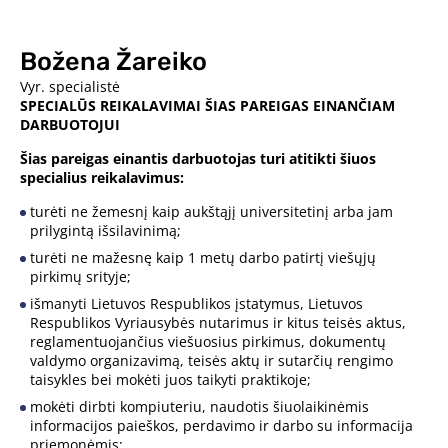
Božena Žareiko
Vyr. specialistė
SPECIALŪS REIKALAVIMAI ŠIAS PAREIGAS EINANČIAM
DARBUOTOJUI
Šias pareigas einantis darbuotojas turi atitikti šiuos
specialius reikalavimus:
turėti ne žemesnį kaip aukštąjį universitetinį arba jam
prilygintą išsilavinimą;
turėti ne mažesnę kaip 1 metų darbo patirtį viešųjų
pirkimų srityje;
išmanyti Lietuvos Respublikos įstatymus, Lietuvos
Respublikos Vyriausybės nutarimus ir kitus teisės aktus,
reglamentuojančius viešuosius pirkimus, dokumentų
valdymo organizavimą, teisės aktų ir sutarčių rengimo
taisykles bei mokėti juos taikyti praktikoje;
mokėti dirbti kompiuteriu, naudotis šiuolaikinėmis
informacijos paieškos, perdavimo ir darbo su informacija
priemonėmis;