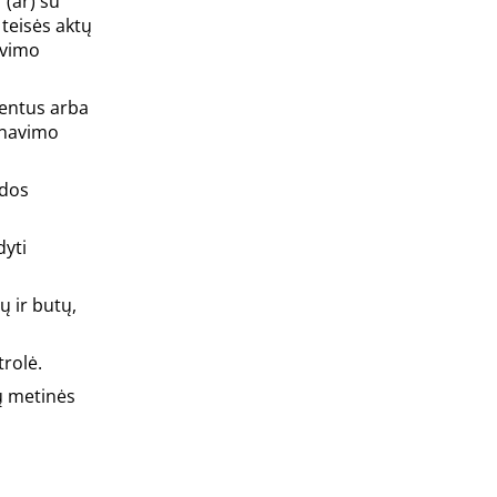
 (ar) su
teisės aktų
avimo
mentus arba
lanavimo
udos
dyti
ų ir butų,
rolė.
ų metinės