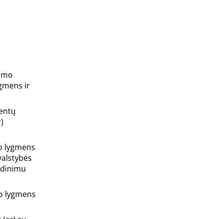
vimo
ygmens ir
mentų
)
mo lygmens
valstybės
ndinimu
mo lygmens