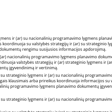
 lygmens ir (ar) su nacionalinių programavimo lygmens plana
koordinuoja su valstybės strategijų ir (ar) su strateginio l
dokumentų rengimu susijusios informacijos apdorojimą.
ns ir (ar) nacionalinių programavimo lygmens planavimo doku
inuoja valstybės strategijų ir (ar) strateginio lygmens ir (ar
tų įgyvendinimą ir vertinimą.
ar) su strateginio lygmens ir (ar) su nacionalinių programavi
ais klausimais arba prireikus koordinuoja informacijos su 
acionalinių programavimo lygmens planavimo dokumentų įgyve
ar) su strateginio lygmens ir (ar) su nacionalinių programavi