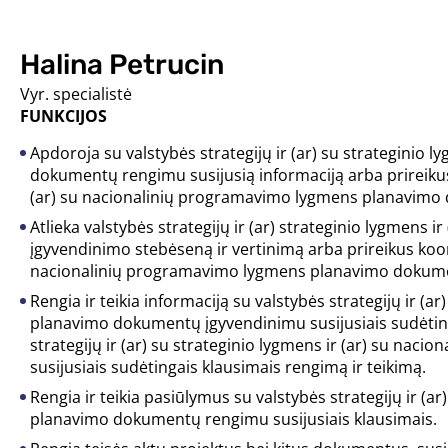
Halina Petrucin
Vyr. specialistė
FUNKCIJOS
Apdoroja su valstybės strategijų ir (ar) su strateginio
dokumentų rengimu susijusią informaciją arba prireikus 
(ar) su nacionalinių programavimo lygmens planavimo 
Atlieka valstybės strategijų ir (ar) strateginio lygme
įgyvendinimo stebėseną ir vertinimą arba prireikus koord
nacionalinių programavimo lygmens planavimo dokumen
Rengia ir teikia informaciją su valstybės strategijų ir (
planavimo dokumentų įgyvendinimu susijusiais sudėting
strategijų ir (ar) su strateginio lygmens ir (ar) su n
susijusiais sudėtingais klausimais rengimą ir teikimą.
Rengia ir teikia pasiūlymus su valstybės strategijų ir (
planavimo dokumentų rengimu susijusiais klausimais.