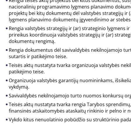
Rengia teisės aktų projektus bei kitus dokumentus, susiju
nacionalinių programavimo lygmens planavimo dokumen
projektų bei kitų dokumentų dėl valstybės strategijų ir 
lygmens planavimo dokumentų įgyvendinimo ar stebės
Rengia valstybės strategijų ir (ar) strateginio lygmen
prireikus koordinuoja valstybės strategijų ir (ar) stra
dokumentų rengimą.
Rengia dokumentus dėl savivaldybės nekilnojamojo tur
sutartis ir patikėjimo teise.
Teisės aktų nustatyta tvarka organizuoja valstybės nek
patikėjimo teise.
Organizuoja valstybės garantijų nuomininkams, išsikeli
vykdymą.
Savivaldybės nekilnojamojo turto nuomos konkursų or
Teisės aktų nustatyta tvarka rengia Tarybos sprendimų
finansinės atskaitomybės ataskaitų rinkinio ir pelno ir 
Vykdo kitus nenuolatinio pobūdžio su struktūrinio padal