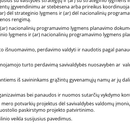
sius su valstybės strategijų ir (ar) su strateginio lygmens ir
tų įgyvendinimu ar stebėsena arba prireikus koordinuoja 
(ar) dėl strateginio lygmens ir (ar) dėl nacionalinių program
enos rengimą.
s ir (ar) nacionalinių programavimo lygmens planavimo doku
teginio lygmens ir (ar) nacionalinių programavimo lygmens p
to išnuomavimo, perdavimo valdyti ir naudotis pagal pana
ilnojamojo turto perdavimą savivaldybės nuosavybėn ar val
antiems iš savininkams grąžintų gyvenamųjų namų ar jų dali
ganizavimas bei panaudos ir nuomos sutarčių vykdymo kont
, mero potvarkių projektus dėl savivaldybės valdomų įmoni
nuostolio paskirstymo projekto patvirtinimo.
inio veikla susijusius pavedimus.