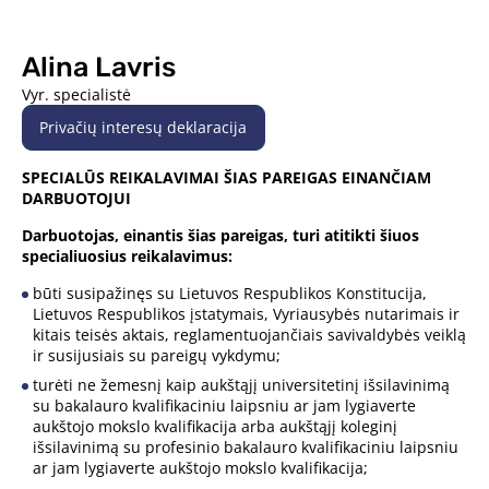
Alina Lavris
Vyr. specialistė
Privačių interesų deklaracija
SPECIALŪS REIKALAVIMAI ŠIAS PAREIGAS EINANČIAM
DARBUOTOJUI
Darbuotojas, einantis šias pareigas, turi atitikti šiuos
specialiuosius reikalavimus:
būti susipažinęs su Lietuvos Respublikos Konstitucija,
Lietuvos Respublikos įstatymais, Vyriausybės nutarimais ir
kitais teisės aktais, reglamentuojančiais savivaldybės veiklą
ir susijusiais su pareigų vykdymu;
turėti ne žemesnį kaip aukštąjį universitetinį išsilavinimą
su bakalauro kvalifikaciniu laipsniu ar jam lygiaverte
aukštojo mokslo kvalifikacija arba aukštąjį koleginį
išsilavinimą su profesinio bakalauro kvalifikaciniu laipsniu
ar jam lygiaverte aukštojo mokslo kvalifikacija;