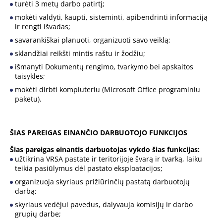
turėti 3 metų darbo patirtį;
mokėti valdyti, kaupti, sisteminti, apibendrinti informaciją
ir rengti išvadas;
savarankiškai planuoti, organizuoti savo veiklą;
sklandžiai reikšti mintis raštu ir žodžiu;
išmanyti Dokumentų rengimo, tvarkymo bei apskaitos
taisykles;
mokėti dirbti kompiuteriu (Microsoft Office programiniu
paketu).
ŠIAS PAREIGAS EINANČIO DARBUOTOJO FUNKCIJOS
Šias pareigas einantis darbuotojas vykdo šias funkcijas:
užtikrina VRSA pastate ir teritorijoje švarą ir tvarką, laiku
teikia pasiūlymus dėl pastato eksploatacijos;
organizuoja skyriaus prižiūrinčių pastatą darbuotojų
darbą;
skyriaus vedėjui pavedus, dalyvauja komisijų ir darbo
grupių darbe;