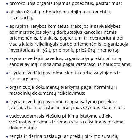
protokoluoja organizuojamus posėdžius, pasitarimus;
atsako už salių ir bendro naudojimo automobilių
rezervaciją;
aprūpina Tarybos komitetus, frakcijos ir savivaldybės
administracijos skyrių darbuotojus kanceliarinėmis
priemonėmis, blankais, popieriumi ir inventoriumi bei
visais kitais reikalingais darbo priemonėmis, organizuoja
inventoriaus ir ryšių priemonių priežiūrą ir remontą;
skyriaus vedėjui pavedus, organizuoja prekių pirkimą,
sandėliavimą ir išdavimą pagal važtaraščius naudotojams;
skyriaus vedėjo pavedimu skirsto darbą valytojams ir
kiemsargiams;
organizuoja dokumentų tvarkymą pagal norminių ir
metodinių dokumentų reikalavimus;
skyriaus vedėjo pavedimu rengia įsakymų projektus,
įvairaus turinio raštus ir prašymus skyriaus klausimais;
vadovaudamasis Viešųjų pirkimų įstatymu atlieka
viešuosius pirkimus ir rengia visus reikalingus pirkimo
dokumentus;
rengia ir derina paslaugų ar prekių pirkimo sutarčių