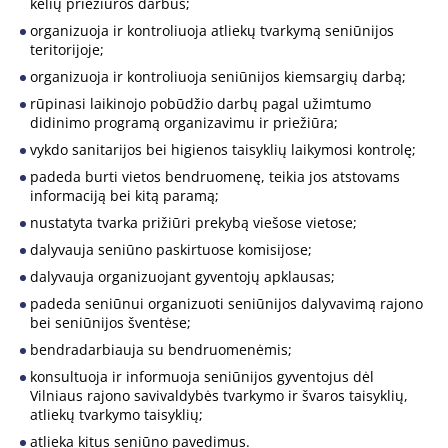
kelių priežiūros darbus;
organizuoja ir kontroliuoja atliekų tvarkymą seniūnijos
teritorijoje;
organizuoja ir kontroliuoja seniūnijos kiemsargių darbą;
rūpinasi laikinojo pobūdžio darbų pagal užimtumo
didinimo programą organizavimu ir priežiūra;
vykdo sanitarijos bei higienos taisyklių laikymosi kontrolę;
padeda burti vietos bendruomenę, teikia jos atstovams
informaciją bei kitą paramą;
nustatyta tvarka prižiūri prekybą viešose vietose;
dalyvauja seniūno paskirtuose komisijose;
dalyvauja organizuojant gyventojų apklausas;
padeda seniūnui organizuoti seniūnijos dalyvavimą rajono
bei seniūnijos šventėse;
bendradarbiauja su bendruomenėmis;
konsultuoja ir informuoja seniūnijos gyventojus dėl
Vilniaus rajono savivaldybės tvarkymo ir švaros taisyklių,
atliekų tvarkymo taisyklių;
atlieka kitus seniūno pavedimus.