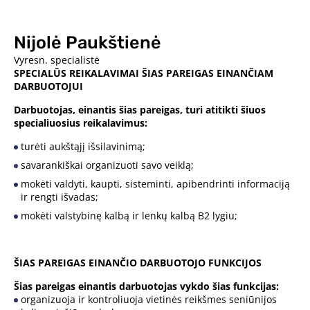
Nijolė Paukštienė
Vyresn. specialistė
SPECIALŪS REIKALAVIMAI ŠIAS PAREIGAS EINANČIAM
DARBUOTOJUI
Darbuotojas, einantis šias pareigas, turi atitikti šiuos
specialiuosius reikalavimus:
turėti aukštąjį išsilavinimą;
savarankiškai organizuoti savo veiklą;
mokėti valdyti, kaupti, sisteminti, apibendrinti informaciją
ir rengti išvadas;
mokėti valstybinę kalbą ir lenkų kalbą B2 lygiu;
ŠIAS PAREIGAS EINANČIO DARBUOTOJO FUNKCIJOS
Šias pareigas einantis darbuotojas vykdo šias funkcijas:
organizuoja ir kontroliuoja vietinės reikšmes seniūnijos