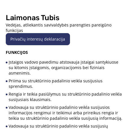
Laimonas Tubis
Vedėjas, atliekantis savivaldybės parengties pareigūno
funkcijas
Privačių interesų deklaracija
FUNKCIJOS
Įstaigos vadovo pavedimu atstovauja įstaigai santykiuose
su kitomis įstaigomis, organizacijomis bei fiziniais
asmenimis.
Priima su struktūrinio padalinio veikla susijusius
sprendimus.
Rengia ir teikia pasiūlymus su struktūrinio padalinio veikla
susijusiais klausimais.
Vadovauja su struktūrinio padalinio veikla susijusios
informacijos rengimui ir teikimui arba prireikus rengia ir
teikia su struktūrinio padalinio veikla susijusią informaciją.
Vadovauja su struktūrinio padalinio veikla susijusių