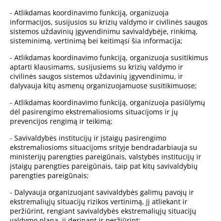
- Atlikdamas koordinavimo funkciją, organizuoja
informacijos, susijusios su krizių valdymo ir civilinės saugos
sistemos uždavinių įgyvendinimu savivaldybėje, rinkimą,
sisteminimą, vertinimą bei keitimąsi šia informacija;
- Atlikdamas koordinavimo funkciją, organizuoja susitikimus
aptarti klausimams, susijusiems su krizių valdymo ir
civilinės saugos sistemos uždavinių įgyvendinimu, ir
dalyvauja kitų asmenų organizuojamuose susitikimuose;
- Atlikdamas koordinavimo funkciją, organizuoja pasiūlymų
dėl pasirengimo ekstremaliosioms situacijoms ir jų
prevencijos rengimą ir teikimą;
- Savivaldybės institucijų ir įstaigų pasirengimo
ekstremaliosioms situacijoms srityje bendradarbiauja su
ministerijų parengties pareigūnais, valstybės institucijų ir
įstaigų parengties pareigūnais, taip pat kitų savivaldybių
parengties pareigūnais;
- Dalyvauja organizuojant savivaldybės galimų pavojų ir
ekstremaliųjų situacijų rizikos vertinimą, jį atliekant ir
peržiūrint, rengiant savivaldybės ekstremaliųjų situacijų
valdymo planą, jį derinant ir peržiūrint;