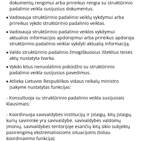
dokumentų rengimui arba prireikus rengia su struktūrinio
padalinio veikla susijusius dokumentus.
Vadovauja struktūrinio padalinio veiklų vykdymui arba
prireikus vykdo struktūrinio padalinio veiklas.
Vadovauja struktūrinio padalinio veiklos vykdymui
aktualios informacijos apdorojimui arba prireikus apdoroja
struktūrinio padalinio veiklai vykdyti aktualią informaciją.
Valdo struktūrinio padalinio žmogiškuosius išteklius teisės
aktų nustatyta tvarka.
Vykdo kitus nenuolatinio pobūdžio su struktūrinio
padalinio veikla susijusius pavedimus.
Atlieka Lietuvos Respublikos vidaus reikalų ministro
įsakyme nustatytas funkcijas:
- Konsultuoja su struktūrinio padalinio veikla susijusiais
klausimais;
- Koordinuoja savivaldybės institucijų ir įstaigų, kitų įstaigų,
kurių savininkė yra savivaldybė, savivaldybės valdomų
įmonių, savivaldybės teritorijoje esančių kitų ūkio subjektų
pasirengimą ekstremaliosioms situacijoms (toliau
koordinavimo funkcija);