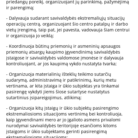
priedangų poreikį, organizuojant jų parinkimą, pažymėjimą
ir parengimą;
- Dalyvauja sudarant savivaldybės ekstremaliųjų situacijų
operacijų centrą, organizuojant šio centro patalpų ir darbo
vietų įrengimą, taip pat, jei pavesta, vadovauja šiam centrui
ir organizuoja jo veiklą;
- Koordinuoja būtinų priemonių ir asmeninių apsaugos
priemonių atsargų kaupimo įgyvendinimą savivaldybės
įstaigose ir savivaldybės valdomose įmonėse ir dalyvauja
kontroliuojant, ar jos kaupimą vykdo nustatyta tvarka;
- Organizuoja materialinių išteklių teikimo sutarčių
sudarymą, administravimą ir patikrinimų, kurių metu
vertinama, ar kita įstaiga ir ūkio subjektas yra tinkamai
pasirengę vykdyti jiems šiose sutartyse nustatytus
sutartinius įsipareigojimus, atlikimą;
- Organizuoja kitų įstaigų ir ūkio subjektų pasirengimo
ekstremaliosioms situacijoms vertinimą bei kontroliuoja,
kaip įgyvendinami mero ar jo įgalioto asmens privalomi
nurodymai savivaldybės teritorijoje esančioms kitoms
įstaigoms ir ūkio subjektams gerinti pasirengimą
ekstremaliosioms situacijoms;