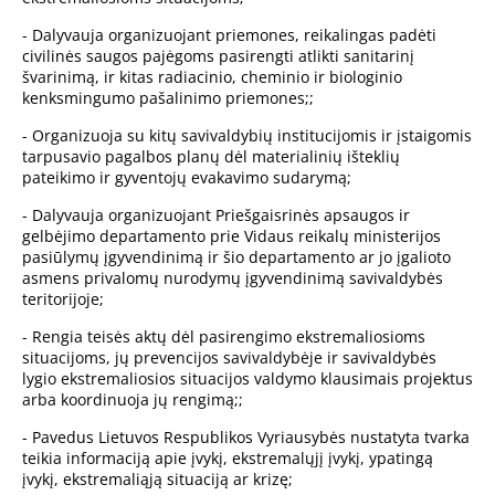
- Dalyvauja organizuojant priemones, reikalingas padėti
civilinės saugos pajėgoms pasirengti atlikti sanitarinį
švarinimą, ir kitas radiacinio, cheminio ir biologinio
kenksmingumo pašalinimo priemones;;
- Organizuoja su kitų savivaldybių institucijomis ir įstaigomis
tarpusavio pagalbos planų dėl materialinių išteklių
pateikimo ir gyventojų evakavimo sudarymą;
- Dalyvauja organizuojant Priešgaisrinės apsaugos ir
gelbėjimo departamento prie Vidaus reikalų ministerijos
pasiūlymų įgyvendinimą ir šio departamento ar jo įgalioto
asmens privalomų nurodymų įgyvendinimą savivaldybės
teritorijoje;
- Rengia teisės aktų dėl pasirengimo ekstremaliosioms
situacijoms, jų prevencijos savivaldybėje ir savivaldybės
lygio ekstremaliosios situacijos valdymo klausimais projektus
arba koordinuoja jų rengimą;;
- Pavedus Lietuvos Respublikos Vyriausybės nustatyta tvarka
teikia informaciją apie įvykį, ekstremalųjį įvykį, ypatingą
įvykį, ekstremaliąją situaciją ar krizę;