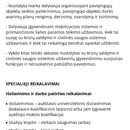
- Nustatyta tvarka dalyvauja organizuojant pavojingųjų
objektų veiklos patikrinimus, pavojingojo objekto išorės
avarinių planų rengimą, derinimą, svarstymą ir tvirtinimą;
- Dalyvauja įgyvendinant mobilizacijos sistemos ir
priimančiosios šalies paramos teikimo uždavinius, kiek tai
susiję su krizių valdymo ir civilinės saugos sistemos
uždaviniais ir kiek tai reikalinga bendrai sąveikai užtikrinti;
- Vykdo kitas teisės aktuose nustatytas su krizių valdymo ir
civilinės saugos sistemos uždavinių įgyvendinimu susijusias
funkcijas ir nenuolatinio pobūdžio pavedimus.
SPECIALIEJI REIKALAVIMAI
Išsilavinimo ir darbo patirties reikalavimai:
išsilavinimas – aukštasis universitetinis išsilavinimas
(bakalauro kvalifikacinis laipsnis) arba jam lygiavertė
aukštojo mokslo kvalifikacija;
studijų kryptis – viešasis saugumas (arba);