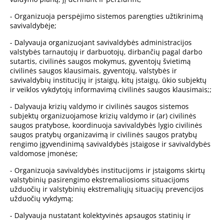
- Organizuoja perspėjimo sistemos parengties užtikrinimą
savivaldybėje;
- Dalyvauja organizuojant savivaldybės administracijos
valstybės tarnautojų ir darbuotojų, dirbančių pagal darbo
sutartis, civilinės saugos mokymus, gyventojų švietimą
civilinės saugos klausimais, gyventojų, valstybės ir
savivaldybių institucijų ir įstaigų, kitų įstaigų, ūkio subjektų
ir veiklos vykdytojų informavimą civilinės saugos klausimais;;
- Dalyvauja krizių valdymo ir civilinės saugos sistemos
subjektų organizuojamose krizių valdymo ir (ar) civilinės
saugos pratybose, koordinuoja savivaldybės lygio civilinės
saugos pratybų organizavimą ir civilinės saugos pratybų
rengimo įgyvendinimą savivaldybės įstaigose ir savivaldybės
valdomose įmonėse;
- Organizuoja savivaldybės institucijoms ir įstaigoms skirtų
valstybinių pasirengimo ekstremaliosioms situacijoms
užduočių ir valstybinių ekstremaliųjų situacijų prevencijos
užduočių vykdymą;
- Dalyvauja nustatant kolektyvinės apsaugos statinių ir