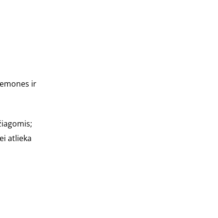
iemones ir
žiagomis;
i atlieka