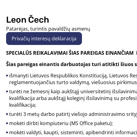
Leon Čech
Patarėjas, turintis pavaldžių asmenų
Privačių interesų deklaracija
SPECIALŪS REIKALAVIMAI ŠIAS PAREIGAS EINANČIAM
Šias pareigas einantis darbuotojas turi atitikti šiuos
išmanyti Lietuvos Respublikos Konstituciją, Lietuvos Re
reglamentuojančius turto valdymą, viešuosius pirkimus
turėti ne žemesnį kaip aukštąjį universitetinį išsilavini
kvalifikacija arba aukštąjį koleginį išsilavinimą su profe
kvalifikacija;
turėti 3 metų darbo patirtį viešojo administravimo srity
mokėti dirbti kompiuteriu (MS Office paketu);
mokėti valdyti, kaupti, sisteminti, apibendrinti informaci