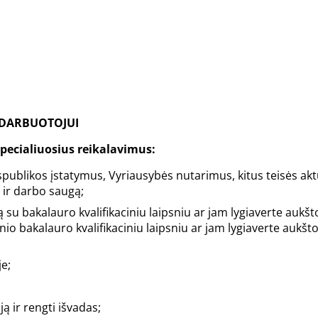
 DARBUOTOJUI
 specialiuosius reikalavimus:
spublikos įstatymus, Vyriausybės nutarimus, kitus teisės akt
 ir darbo saugą;
mą su bakalauro kvalifikaciniu laipsniu ar jam lygiaverte aukš
sinio bakalauro kvalifikaciniu laipsniu ar jam lygiaverte aukš
je;
ją ir rengti išvadas;