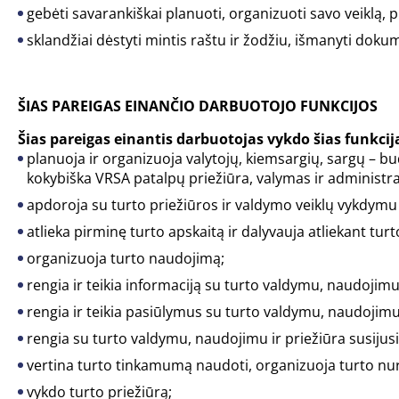
gebėti savarankiškai planuoti, organizuoti savo veiklą, 
sklandžiai dėstyti mintis raštu ir žodžiu, išmanyti do
ŠIAS PAREIGAS EINANČIO DARBUOTOJO FUNKCIJOS
Šias pareigas einantis darbuotojas vykdo šias funkcij
planuoja ir organizuoja valytojų, kiemsargių, sargų – bud
kokybiška VRSA patalpų priežiūra, valymas ir administr
apdoroja su turto priežiūros ir valdymo veiklų vykdymu 
atlieka pirminę turto apskaitą ir dalyvauja atliekant turt
organizuoja turto naudojimą;
rengia ir teikia informaciją su turto valdymu, naudojimu 
rengia ir teikia pasiūlymus su turto valdymu, naudojimu 
rengia su turto valdymu, naudojimu ir priežiūra susiju
vertina turto tinkamumą naudoti, organizuoja turto nur
vykdo turto priežiūrą;