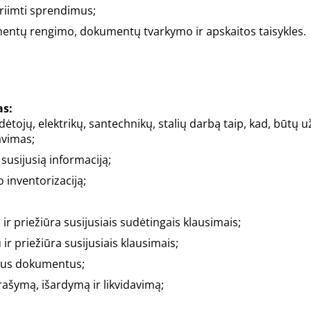
priimti sprendimus;
kumentų rengimo, dokumentų tvarkymo ir apskaitos taisykles.
as:
ėtojų, elektrikų, santechnikų, stalių darbą taip, kad, būtų už
avimas;
susijusią informaciją;
o inventorizaciją;
ir priežiūra susijusiais sudėtingais klausimais;
ir priežiūra susijusiais klausimais;
sius dokumentus;
ašymą, išardymą ir likvidavimą;