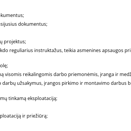
dokumentus;
usijusius dokumentus;
ų projektus;
vykdo reguliarius instruktažus, teikia asmenines apsaugos pr
olę;
imą visomis reikalingomis darbo priemonėmis, įranga ir med
to darbų užsakymus, įrangos pirkimo ir montavimo darbus be
temų tinkamą eksploataciją;
oataciją ir priežiūrą;