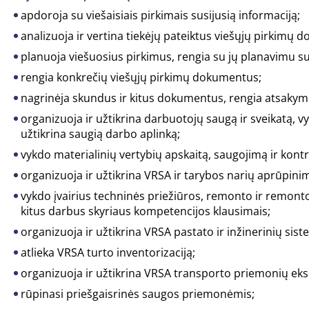
apdoroja su viešaisiais pirkimais susijusią informaciją;
analizuoja ir vertina tiekėjų pateiktus viešųjų pirkimų 
planuoja viešuosius pirkimus, rengia su jų planavimu s
rengia konkrečių viešųjų pirkimų dokumentus;
nagrinėja skundus ir kitus dokumentus, rengia atsakym
organizuoja ir užtikrina darbuotojų saugą ir sveikatą, 
užtikrina saugią darbo aplinką;
vykdo materialinių vertybių apskaitą, saugojimą ir kontr
organizuoja ir užtikrina VRSA ir tarybos narių aprūpin
vykdo įvairius techninės priežiūros, remonto ir remon
kitus darbus skyriaus kompetencijos klausimais;
organizuoja ir užtikrina VRSA pastato ir inžinerinių sis
atlieka VRSA turto inventorizaciją;
organizuoja ir užtikrina VRSA transporto priemonių ekspl
rūpinasi priešgaisrinės saugos priemonėmis;