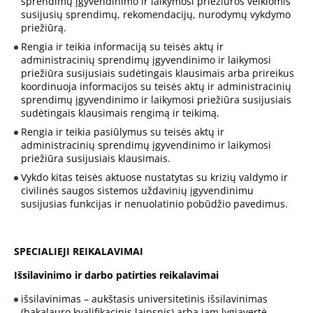
sprendimų įgyvendinimo ir laikymosi priežiūros veiklomis
susijusių sprendimų, rekomendacijų, nurodymų vykdymo
priežiūrą.
Rengia ir teikia informaciją su teisės aktų ir
administracinių sprendimų įgyvendinimo ir laikymosi
priežiūra susijusiais sudėtingais klausimais arba prireikus
koordinuoja informacijos su teisės aktų ir administracinių
sprendimų įgyvendinimo ir laikymosi priežiūra susijusiais
sudėtingais klausimais rengimą ir teikimą.
Rengia ir teikia pasiūlymus su teisės aktų ir
administracinių sprendimų įgyvendinimo ir laikymosi
priežiūra susijusiais klausimais.
Vykdo kitas teisės aktuose nustatytas su krizių valdymo ir
civilinės saugos sistemos uždavinių įgyvendinimu
susijusias funkcijas ir nenuolatinio pobūdžio pavedimus.
SPECIALIEJI REIKALAVIMAI
Išsilavinimo ir darbo patirties reikalavimai
išsilavinimas – aukštasis universitetinis išsilavinimas
(bakalauro kvalifikacinis laipsnis) arba jam lygiavertė