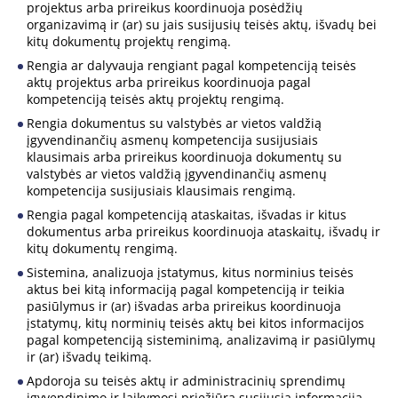
projektus arba prireikus koordinuoja posėdžių
organizavimą ir (ar) su jais susijusių teisės aktų, išvadų bei
kitų dokumentų projektų rengimą.
Rengia ar dalyvauja rengiant pagal kompetenciją teisės
aktų projektus arba prireikus koordinuoja pagal
kompetenciją teisės aktų projektų rengimą.
Rengia dokumentus su valstybės ar vietos valdžią
įgyvendinančių asmenų kompetencija susijusiais
klausimais arba prireikus koordinuoja dokumentų su
valstybės ar vietos valdžią įgyvendinančių asmenų
kompetencija susijusiais klausimais rengimą.
Rengia pagal kompetenciją ataskaitas, išvadas ir kitus
dokumentus arba prireikus koordinuoja ataskaitų, išvadų ir
kitų dokumentų rengimą.
Sistemina, analizuoja įstatymus, kitus norminius teisės
aktus bei kitą informaciją pagal kompetenciją ir teikia
pasiūlymus ir (ar) išvadas arba prireikus koordinuoja
įstatymų, kitų norminių teisės aktų bei kitos informacijos
pagal kompetenciją sisteminimą, analizavimą ir pasiūlymų
ir (ar) išvadų teikimą.
Apdoroja su teisės aktų ir administracinių sprendimų
įgyvendinimo ir laikymosi priežiūra susijusią informaciją