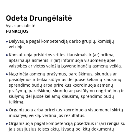
Odeta Drungėlaitė
Vyr. specialistė
FUNKCIJOS
Dalyvauja pagal kompetenciją darbo grupių, komisijų
veikloje.
Konsultuoja priskirtos srities klausimais ir (ar) priima,
aptarnauja asmenis ir (ar) informuoja visuomenę apie
valstybės ar vietos valdžią įgyvendinančių asmenų veiklą.
Nagrinėja asmenų prašymus, pareiškimus, skundus ar
pasiūlymus ir teikia siūlymus dėl juose keliamų klausimų
sprendimo būdų arba prireikus koordinuoja asmenų
prašymų, pareiškimų, skundų ar pasiūlymų nagrinėjimą ir
siūlymų dėl juose keliamų klausimų sprendimo būdų
teikimą.
Organizuoja arba prireikus koordinuoja visuomenei skirtų
iniciatyvų veiklą, vertina jos rezultatus.
Organizuoja pagal kompetenciją posėdžius ir (ar) rengia su
jais susijusius teisės aktų, išvadų bei kitų dokumentų