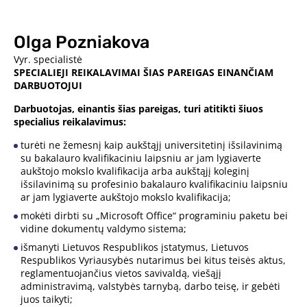
Olga Pozniakova
Vyr. specialistė
SPECIALIEJI REIKALAVIMAI ŠIAS PAREIGAS EINANČIAM
DARBUOTOJUI
Darbuotojas, einantis šias pareigas, turi atitikti šiuos
specialius reikalavimus:
turėti ne žemesnį kaip aukštąjį universitetinį išsilavinimą
su bakalauro kvalifikaciniu laipsniu ar jam lygiaverte
aukštojo mokslo kvalifikacija arba aukštąjį koleginį
išsilavinimą su profesinio bakalauro kvalifikaciniu laipsniu
ar jam lygiaverte aukštojo mokslo kvalifikacija;
mokėti dirbti su „Microsoft Office“ programiniu paketu bei
vidine dokumentų valdymo sistema;
išmanyti Lietuvos Respublikos įstatymus, Lietuvos
Respublikos Vyriausybės nutarimus bei kitus teisės aktus,
reglamentuojančius vietos savivaldą, viešąjį
administravimą, valstybės tarnybą, darbo teisę, ir gebėti
juos taikyti;