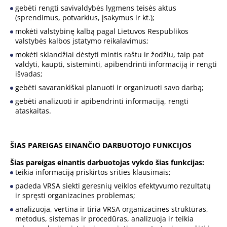
gebėti rengti savivaldybės lygmens teisės aktus
(sprendimus, potvarkius, įsakymus ir kt.);
mokėti valstybinę kalbą pagal Lietuvos Respublikos
valstybės kalbos įstatymo reikalavimus;
mokėti sklandžiai dėstyti mintis raštu ir žodžiu, taip pat
valdyti, kaupti, sisteminti, apibendrinti informaciją ir rengti
išvadas;
gebėti savarankiškai planuoti ir organizuoti savo darbą;
gebėti analizuoti ir apibendrinti informaciją, rengti
ataskaitas.
ŠIAS PAREIGAS EINANČIO DARBUOTOJO FUNKCIJOS
Šias pareigas einantis darbuotojas vykdo šias funkcijas:
teikia informaciją priskirtos srities klausimais;
padeda VRSA siekti geresnių veiklos efektyvumo rezultatų
ir spręsti organizacines problemas;
analizuoja, vertina ir tiria VRSA organizacines struktūras,
metodus, sistemas ir procedūras, analizuoja ir teikia