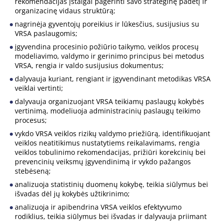
rekomendacijas įstaigai pagerinti savo strateginę padėtį ir
organizacinę vidaus struktūrą;
nagrinėja gyventojų poreikius ir lūkesčius, susijusius su
VRSA paslaugomis;
įgyvendina procesinio požiūrio taikymo, veiklos procesų
modeliavimo, valdymo ir gerinimo principus bei metodus
VRSA, rengia ir valdo susijusius dokumentus;
dalyvauja kuriant, rengiant ir įgyvendinant metodikas VRSA
veiklai vertinti;
dalyvauja organizuojant VRSA teikiamų paslaugų kokybės
vertinimą, modeliuoja administracinių paslaugų teikimo
procesus;
vykdo VRSA veiklos rizikų valdymo priežiūrą, identifikuojant
veiklos neatitikimus nustatytiems reikalavimams, rengia
veiklos tobulinimo rekomendacijas, prižiūri korekcinių bei
prevencinių veiksmų įgyvendinimą ir vykdo pažangos
stebėseną;
analizuoja statistinių duomenų kokybę, teikia siūlymus bei
išvadas dėl jų kokybės užtikrinimo;
analizuoja ir apibendrina VRSA veiklos efektyvumo
rodiklius, teikia siūlymus bei išvadas ir dalyvauja priimant