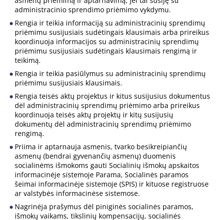
asmenų priėmimą ir aptarnavimą, jei tai susiję su
administracinio sprendimo priėmimo vykdymu.
Rengia ir teikia informaciją su administracinių sprendimų
priėmimu susijusiais sudėtingais klausimais arba prireikus
koordinuoja informacijos su administracinių sprendimų
priėmimu susijusiais sudėtingais klausimais rengimą ir
teikimą.
Rengia ir teikia pasiūlymus su administracinių sprendimų
priėmimu susijusiais klausimais.
Rengia teisės aktų projektus ir kitus susijusius dokumentus
dėl administracinių sprendimų priėmimo arba prireikus
koordinuoja teisės aktų projektų ir kitų susijusių
dokumentų dėl administracinių sprendimų priėmimo
rengimą.
Priima ir aptarnauja asmenis, tvarko besikreipiančių
asmenų (bendrai gyvenančių asmenų) duomenis
socialinėms išmokoms gauti Socialinių išmokų apskaitos
informacinėje sistemoje Parama, Socialinės paramos
šeimai informacinėje sistemoje (SPIS) ir kituose registruose
ar valstybės informacinėse sistemose.
Nagrinėja prašymus dėl piniginės socialinės paramos,
išmokų vaikams, tikslinių kompensacijų, socialinės