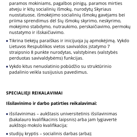
paramos mokiniams, pagalbos pinigų, paramos mirties
atveju ir kitų socialinių išmokų, nurodytų Skyriaus
nuostatuose, išmokėjimo socialinių išmokų gavėjams bei
priima sprendimus dėl šių išmokų skyrimo, neskyrimo,
mokėjimo stabdymo, nutraukimo, perskaičiavimo, permokų
nustatymo ir išskaičiavimo.
Tikrina tiekėjų paraiškas ir inicijuoja jų apmokėjimą. Vykdo
Lietuvos Respublikos vietos savivaldos įstatymo 7
straipsnio 8 punkte nurodytas, valstybines (valstybės
perduotas savivaldybėms) funkcijas.
Vykdo kitus nenuolatinio pobūdžio su struktūrinio
padalinio veikla susijusius pavedimus.
SPECIALIEJI REIKALAVIMAI
Išsilavinimo ir darbo patirties reikalavimai:
išsilavinimas – aukštasis universitetinis išsilavinimas
(bakalauro kvalifikacinis laipsnis) arba jam lygiavertė
aukštojo mokslo kvalifikacija;
studijų kryptis – socialinis darbas (arba);