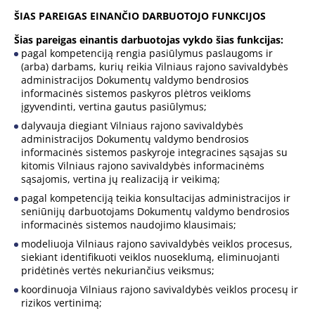
ŠIAS PAREIGAS EINANČIO DARBUOTOJO FUNKCIJOS
Šias pareigas einantis darbuotojas vykdo šias funkcijas:
pagal kompetenciją rengia pasiūlymus paslaugoms ir
(arba) darbams, kurių reikia Vilniaus rajono savivaldybės
administracijos Dokumentų valdymo bendrosios
informacinės sistemos paskyros plėtros veikloms
įgyvendinti, vertina gautus pasiūlymus;
dalyvauja diegiant Vilniaus rajono savivaldybės
administracijos Dokumentų valdymo bendrosios
informacinės sistemos paskyroje integracines sąsajas su
kitomis Vilniaus rajono savivaldybės informacinėms
sąsajomis, vertina jų realizaciją ir veikimą;
pagal kompetenciją teikia konsultacijas administracijos ir
seniūnijų darbuotojams Dokumentų valdymo bendrosios
informacinės sistemos naudojimo klausimais;
modeliuoja Vilniaus rajono savivaldybės veiklos procesus,
siekiant identifikuoti veiklos nuoseklumą, eliminuojanti
pridėtinės vertės nekuriančius veiksmus;
koordinuoja Vilniaus rajono savivaldybės veiklos procesų ir
rizikos vertinimą;