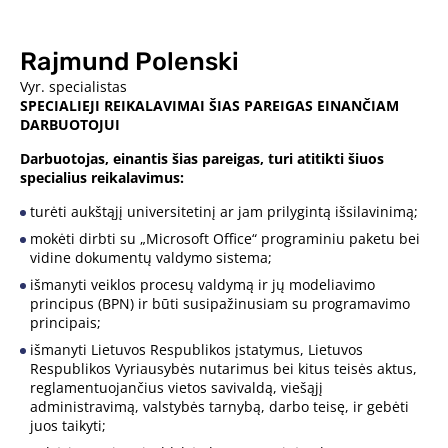
Rajmund Polenski
Vyr. specialistas
SPECIALIEJI REIKALAVIMAI ŠIAS PAREIGAS EINANČIAM
DARBUOTOJUI
Darbuotojas, einantis šias pareigas, turi atitikti šiuos
specialius reikalavimus:
turėti aukštąjį universitetinį ar jam prilygintą išsilavinimą;
mokėti dirbti su „Microsoft Office“ programiniu paketu bei
vidine dokumentų valdymo sistema;
išmanyti veiklos procesų valdymą ir jų modeliavimo
principus (BPN) ir būti susipažinusiam su programavimo
principais;
išmanyti Lietuvos Respublikos įstatymus, Lietuvos
Respublikos Vyriausybės nutarimus bei kitus teisės aktus,
reglamentuojančius vietos savivaldą, viešąjį
administravimą, valstybės tarnybą, darbo teisę, ir gebėti
juos taikyti;