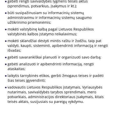
gebėti rengti savivaldybės lygmens teisės aktus
(sprendimus, potvarkius, įsakymus ir kt.);
būti susipažinusiam su informacinių sistemų
administravimu ir informacinių sistemų saugumo
užtikrinimo priemonėmis;
mokėti valstybinę kalbą pagal Lietuvos Respublikos
valstybinės kalbos įstatymo reikalavimus;
mokėti sklandžiai dėstyti mintis raštu ir žodžiu, taip pat
valdyti, kaupti, sisteminti, apibendrinti informaciją ir rengti
išvadas;
gebėti savarankiškai planuoti ir organizuoti savo darbą;
gebėti analizuoti ir apibendrinti informaciją, rengti
ataskaitas;
laikytis tarnybinės etikos, gerbti žmogaus teises ir padėti
šias teises įgyvendinti;
vadovautis Lietuvos Respublikos įstatymais, Vyriausybės
nutarimais, savivaldybės tarybos sprendimais, mero
potvarkiais, administracijos direktoriaus įsakymais, kitais
teisės aktais, susijusiais su pareigų vykdymu.