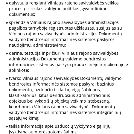
dalyvauja rengiant Vilniaus rajono savivaldybės veiklos
procesų ir rizikos valdymo politikos įgyvendinimo
dokumentus;
sprendžia Vilniaus rajono savivaldybės administracijos
pagalbos tarnyboje registruotas užklausas, susijusias su
Vilniaus rajono savivaldybės administracijos Dokumentų
valdymo bendrosios informacinės sistemos paskyros
naudojimu, administravimu;
derina, testuoja ir prižiūri Vilniaus rajono savivaldybės
administracijos Dokumentų valdymo bendrosios
informacinės sistemos paskyrą produkcinėje ir mokomojoje
aplinkose;
tvarko Vilniaus rajono savivaldybės Dokumentų valdymo
bendrosios informacinės sistemos paskyrą: bazinius
dokumentų, užduočių ir darbų eigų šablonus,
klasifikatorius, kitus bendruosius administracinius
objektus bei vykdo šių objektų veikimo stebėseną,
koordinuoja Vilniaus rajono savivaldybės Dokumentų
valdymo bendrosios informacinės sistemos integracinių
sąsajų veikimą;
teikia informaciją apie užduočių vykdymo eigą ir jų
įvykdymą suinteresuotoms šalims;