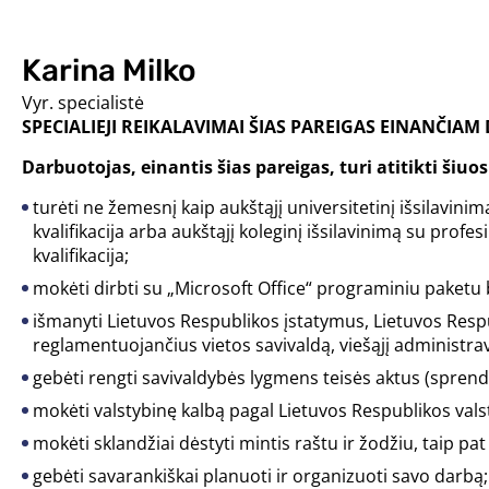
Karina Milko
Vyr. specialistė
SPECIALIEJI REIKALAVIMAI ŠIAS PAREIGAS EINANČIA
Darbuotojas, einantis šias pareigas, turi atitikti šiuo
turėti ne žemesnį kaip aukštąjį universitetinį išsilavini
kvalifikacija arba aukštąjį koleginį išsilavinimą su profe
kvalifikacija;
mokėti dirbti su „Microsoft Office“ programiniu paket
išmanyti Lietuvos Respublikos įstatymus, Lietuvos Respu
reglamentuojančius vietos savivaldą, viešąjį administravi
gebėti rengti savivaldybės lygmens teisės aktus (sprendi
mokėti valstybinę kalbą pagal Lietuvos Respublikos vals
mokėti sklandžiai dėstyti mintis raštu ir žodžiu, taip pat 
gebėti savarankiškai planuoti ir organizuoti savo darbą;