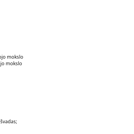
tojo mokslo
tojo mokslo
 išvadas;