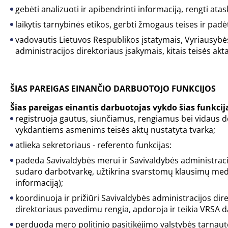
gebėti analizuoti ir apibendrinti informaciją, rengti atas
laikytis tarnybinės etikos, gerbti žmogaus teises ir padėt
vadovautis Lietuvos Respublikos įstatymais, Vyriausybė
administracijos direktoriaus įsakymais, kitais teisės akt
ŠIAS PAREIGAS EINANČIO DARBUOTOJO FUNKCIJOS
Šias pareigas einantis darbuotojas vykdo šias funkcij
registruoja gautus, siunčiamus, rengiamus bei vidaus
vykdantiems asmenims teisės aktų nustatyta tvarka;
atlieka sekretoriaus - referento funkcijas:
padeda Savivaldybės merui ir Savivaldybės administracijo
sudaro darbotvarkę, užtikrina svarstomų klausimų medži
informaciją);
koordinuoja ir prižiūri Savivaldybės administracijos 
direktoriaus pavedimu rengia, apdoroja ir teikia VRSA 
perduoda mero politinio pasitikėjimo valstybės tarnau