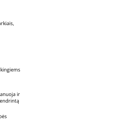
rkiais,
akingiems
anuoja ir
bendrintą
bės