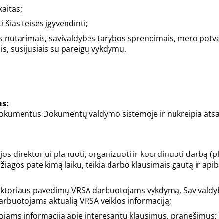
kaitas;
i šias teises įgyvendinti;
s nutarimais, savivaldybės tarybos sprendimais, mero potva
ais, susijusiais su pareigų vykdymu.
as:
 dokumentus Dokumentų valdymo sistemoje ir nukreipia ats
s direktoriui planuoti, organizuoti ir koordinuoti darbą (pl
agos pateikimą laiku, teikia darbo klausimais gautą ir api
direktoriaus pavedimų VRSA darbuotojams vykdymą, Savivaldy
darbuotojams aktualią VRSA veiklos informaciją;
tojams informaciją apie interesantų klausimus, pranešimus;