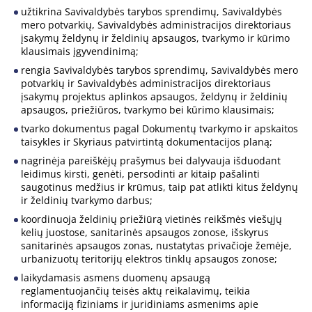
užtikrina Savivaldybės tarybos sprendimų, Savivaldybės
mero potvarkių, Savivaldybės administracijos direktoriaus
įsakymų želdynų ir želdinių apsaugos, tvarkymo ir kūrimo
klausimais įgyvendinimą;
rengia Savivaldybės tarybos sprendimų, Savivaldybės mero
potvarkių ir Savivaldybės administracijos direktoriaus
įsakymų projektus aplinkos apsaugos, želdynų ir želdinių
apsaugos, priežiūros, tvarkymo bei kūrimo klausimais;
tvarko dokumentus pagal Dokumentų tvarkymo ir apskaitos
taisykles ir Skyriaus patvirtintą dokumentacijos planą;
nagrinėja pareiškėjų prašymus bei dalyvauja išduodant
leidimus kirsti, genėti, persodinti ar kitaip pašalinti
saugotinus medžius ir krūmus, taip pat atlikti kitus želdynų
ir želdinių tvarkymo darbus;
koordinuoja želdinių priežiūrą vietinės reikšmės viešųjų
kelių juostose, sanitarinės apsaugos zonose, išskyrus
sanitarinės apsaugos zonas, nustatytas privačioje žemėje,
urbanizuotų teritorijų elektros tinklų apsaugos zonose;
laikydamasis asmens duomenų apsaugą
reglamentuojančių teisės aktų reikalavimų, teikia
informaciją fiziniams ir juridiniams asmenims apie