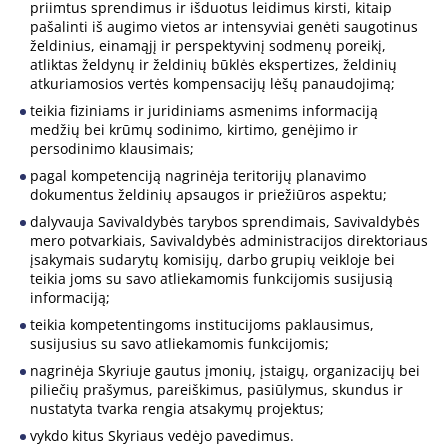
priimtus sprendimus ir išduotus leidimus kirsti, kitaip
pašalinti iš augimo vietos ar intensyviai genėti saugotinus
želdinius, einamąjį ir perspektyvinį sodmenų poreikį,
atliktas želdynų ir želdinių būklės ekspertizes, želdinių
atkuriamosios vertės kompensacijų lėšų panaudojimą;
teikia fiziniams ir juridiniams asmenims informaciją
medžių bei krūmų sodinimo, kirtimo, genėjimo ir
persodinimo klausimais;
pagal kompetenciją nagrinėja teritorijų planavimo
dokumentus želdinių apsaugos ir priežiūros aspektu;
dalyvauja Savivaldybės tarybos sprendimais, Savivaldybės
mero potvarkiais, Savivaldybės administracijos direktoriaus
įsakymais sudarytų komisijų, darbo grupių veikloje bei
teikia joms su savo atliekamomis funkcijomis susijusią
informaciją;
teikia kompetentingoms institucijoms paklausimus,
susijusius su savo atliekamomis funkcijomis;
nagrinėja Skyriuje gautus įmonių, įstaigų, organizacijų bei
piliečių prašymus, pareiškimus, pasiūlymus, skundus ir
nustatyta tvarka rengia atsakymų projektus;
vykdo kitus Skyriaus vedėjo pavedimus.