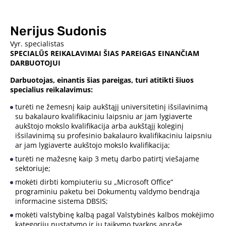
Nerijus Sudonis
Vyr. specialistas
SPECIALŪS REIKALAVIMAI ŠIAS PAREIGAS EINANČIAM
DARBUOTOJUI
Darbuotojas, einantis šias pareigas, turi atitikti šiuos
specialius reikalavimus:
turėti ne žemesnį kaip aukštąjį universitetinį išsilavinimą
su bakalauro kvalifikaciniu laipsniu ar jam lygiaverte
aukštojo mokslo kvalifikacija arba aukštąjį koleginį
išsilavinimą su profesinio bakalauro kvalifikaciniu laipsniu
ar jam lygiaverte aukštojo mokslo kvalifikacija;
turėti ne mažesnę kaip 3 metų darbo patirtį viešajame
sektoriuje;
mokėti dirbti kompiuteriu su „Microsoft Office“
programiniu paketu bei Dokumentų valdymo bendrąja
informacine sistema DBSIS;
mokėti valstybinę kalbą pagal Valstybinės kalbos mokėjimo
kategorijų nustatymo ir jų taikymo tvarkos apraše,