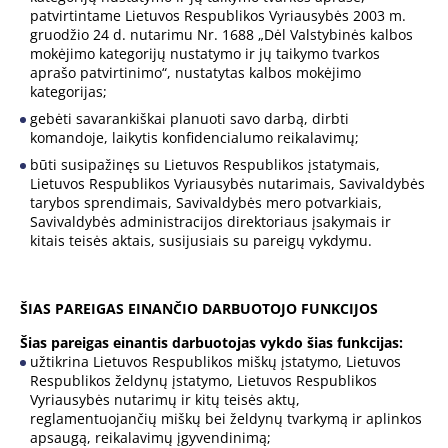
patvirtintame Lietuvos Respublikos Vyriausybės 2003 m.
gruodžio 24 d. nutarimu Nr. 1688 „Dėl Valstybinės kalbos
mokėjimo kategorijų nustatymo ir jų taikymo tvarkos
aprašo patvirtinimo“, nustatytas kalbos mokėjimo
kategorijas;
gebėti savarankiškai planuoti savo darbą, dirbti
komandoje, laikytis konfidencialumo reikalavimų;
būti susipažinęs su Lietuvos Respublikos įstatymais,
Lietuvos Respublikos Vyriausybės nutarimais, Savivaldybės
tarybos sprendimais, Savivaldybės mero potvarkiais,
Savivaldybės administracijos direktoriaus įsakymais ir
kitais teisės aktais, susijusiais su pareigų vykdymu.
ŠIAS PAREIGAS EINANČIO DARBUOTOJO FUNKCIJOS
Šias pareigas einantis darbuotojas vykdo šias funkcijas:
užtikrina Lietuvos Respublikos miškų įstatymo, Lietuvos
Respublikos želdynų įstatymo, Lietuvos Respublikos
Vyriausybės nutarimų ir kitų teisės aktų,
reglamentuojančių miškų bei želdynų tvarkymą ir aplinkos
apsaugą, reikalavimų įgyvendinimą;