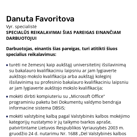
Danuta Favoritova
Vyr. specialistė
SPECIALŪS REIKALAVIMAI ŠIAS PAREIGAS EINANČIAM
DARBUOTOJUI
Darbuotojas, einantis šias pareigas, turi atitikti šiuos
specialius reikalavimus:
turėti ne žemesnį kaip aukštąjį universitetinį išsilavinimą
su bakalauro kvalifikaciniu laipsniu ar jam lygiaverte
aukštojo mokslo kvalifikacija arba aukštąjį koleginį
išsilavinimą su profesinio bakalauro kvalifikaciniu laipsniu
ar jam lygiaverte aukštojo mokslo kvalifikacija;
mokėti dirbti kompiuteriu su „Microsoft Office“
programiniu paketu bei Dokumentų valdymo bendrąja
informacine sistema DBSIS;
mokėti valstybinę kalbą pagal Valstybinės kalbos mokėjimo
kategorijų nustatymo ir jų taikymo tvarkos apraše,
patvirtintame Lietuvos Respublikos Vyriausybės 2003 m.
gruodžio 24 d. nutarimu Nr. 1688 „Dėl Valstybinės kalbos