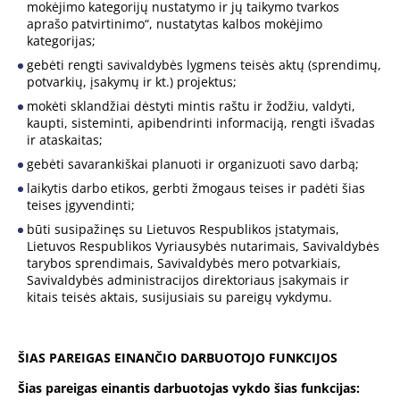
mokėjimo kategorijų nustatymo ir jų taikymo tvarkos
aprašo patvirtinimo“, nustatytas kalbos mokėjimo
kategorijas;
gebėti rengti savivaldybės lygmens teisės aktų (sprendimų,
potvarkių, įsakymų ir kt.) projektus;
mokėti sklandžiai dėstyti mintis raštu ir žodžiu, valdyti,
kaupti, sisteminti, apibendrinti informaciją, rengti išvadas
ir ataskaitas;
gebėti savarankiškai planuoti ir organizuoti savo darbą;
laikytis darbo etikos, gerbti žmogaus teises ir padėti šias
teises įgyvendinti;
būti susipažinęs su Lietuvos Respublikos įstatymais,
Lietuvos Respublikos Vyriausybės nutarimais, Savivaldybės
tarybos sprendimais, Savivaldybės mero potvarkiais,
Savivaldybės administracijos direktoriaus įsakymais ir
kitais teisės aktais, susijusiais su pareigų vykdymu.
ŠIAS PAREIGAS EINANČIO DARBUOTOJO FUNKCIJOS
Šias pareigas einantis darbuotojas vykdo šias funkcijas: