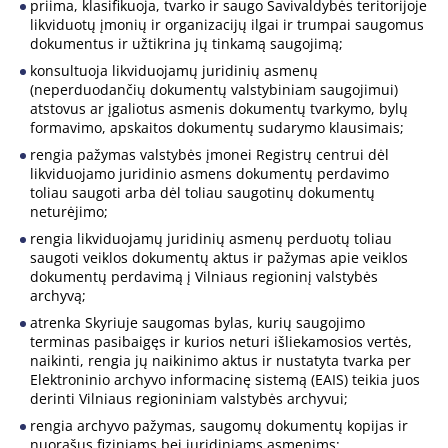
priima, klasifikuoja, tvarko ir saugo Savivaldybės teritorijoje
likviduotų įmonių ir organizacijų ilgai ir trumpai saugomus
dokumentus ir užtikrina jų tinkamą saugojimą;
konsultuoja likviduojamų juridinių asmenų
(neperduodančių dokumentų valstybiniam saugojimui)
atstovus ar įgaliotus asmenis dokumentų tvarkymo, bylų
formavimo, apskaitos dokumentų sudarymo klausimais;
rengia pažymas valstybės įmonei Registrų centrui dėl
likviduojamo juridinio asmens dokumentų perdavimo
toliau saugoti arba dėl toliau saugotinų dokumentų
neturėjimo;
rengia likviduojamų juridinių asmenų perduotų toliau
saugoti veiklos dokumentų aktus ir pažymas apie veiklos
dokumentų perdavimą į Vilniaus regioninį valstybės
archyvą;
atrenka Skyriuje saugomas bylas, kurių saugojimo
terminas pasibaigęs ir kurios neturi išliekamosios vertės,
naikinti, rengia jų naikinimo aktus ir nustatyta tvarka per
Elektroninio archyvo informacinę sistemą (EAIS) teikia juos
derinti Vilniaus regioniniam valstybės archyvui;
rengia archyvo pažymas, saugomų dokumentų kopijas ir
nuorašus fiziniams bei juridiniams asmenims;