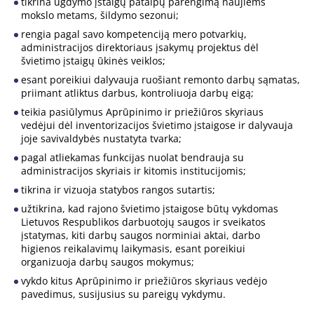
tikrina ugdymo įstaigų patalpų parengimą naujiems
mokslo metams, šildymo sezonui;
rengia pagal savo kompetenciją mero potvarkių,
administracijos direktoriaus įsakymų projektus dėl
švietimo įstaigų ūkinės veiklos;
esant poreikiui dalyvauja ruošiant remonto darbų sąmatas,
priimant atliktus darbus, kontroliuoja darbų eigą;
teikia pasiūlymus Aprūpinimo ir priežiūros skyriaus
vedėjui dėl inventorizacijos švietimo įstaigose ir dalyvauja
joje savivaldybės nustatyta tvarka;
pagal atliekamas funkcijas nuolat bendrauja su
administracijos skyriais ir kitomis institucijomis;
tikrina ir vizuoja statybos rangos sutartis;
užtikrina, kad rajono švietimo įstaigose būtų vykdomas
Lietuvos Respublikos darbuotojų saugos ir sveikatos
įstatymas, kiti darbų saugos norminiai aktai, darbo
higienos reikalavimų laikymasis, esant poreikiui
organizuoja darbų saugos mokymus;
vykdo kitus Aprūpinimo ir priežiūros skyriaus vedėjo
pavedimus, susijusius su pareigų vykdymu.