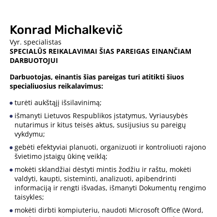
Konrad Michalkevič
Vyr. specialistas
SPECIALŪS REIKALAVIMAI ŠIAS PAREIGAS EINANČIAM
DARBUOTOJUI
Darbuotojas, einantis šias pareigas turi atitikti šiuos
specialiuosius reikalavimus:
turėti aukštąjį išsilavinimą;
išmanyti Lietuvos Respublikos įstatymus, Vyriausybės
nutarimus ir kitus teisės aktus, susijusius su pareigų
vykdymu;
gebėti efektyviai planuoti, organizuoti ir kontroliuoti rajono
švietimo įstaigų ūkinę veiklą;
mokėti sklandžiai dėstyti mintis žodžiu ir raštu, mokėti
valdyti, kaupti, sisteminti, analizuoti, apibendrinti
informaciją ir rengti išvadas, išmanyti Dokumentų rengimo
taisykles;
mokėti dirbti kompiuteriu, naudoti Microsoft Office (Word,