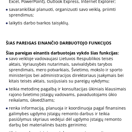
Excel, PowerPoint), Outlook Express, Internet Explorer;
savarankiškai planuoti, organizuoti savo veiklą, priimti
sprendimus;
laikytis darbo tvarkos taisyklių.
ŠIAS PAREIGAS EINANČIO DARBUOTOJO FUNKCIJOS
Šias pareigas einantis darbuotojas vykdo šias funkcijas:
savo veikloje vadovaujasi Lietuvos Respublikos teisės
aktais, Vyriausybės nutarimais, savivaldybės tarybos
sprendimais, mero potvarkiais, Švietimo, mokslo ir sporto
ministerijos bei administracijos direktoriaus įsakymais bei
kitais teisės aktais, susijusiais su pareigų vykdymu;
teikia metodinę pagalbą ir konsultacijas ūkiniais klausimais
rajono švietimo įstaigų vadovams, pavaduotojams ūkio
reikalams, ūkvedžiams;
renka informaciją, planuoja ir koordinuoja pagal finansines
galimybes ugdymo įstaigų remonto darbus ir teikia
pasiūlymus skyriaus vedėjui dėl ugdymo įstaigų remonto
darbų bei materialinės bazės gerinimo;