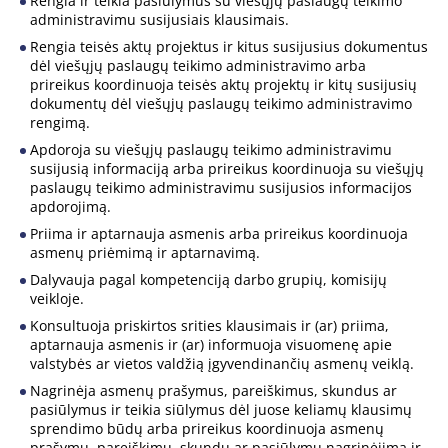
Rengia ir teikia pasiūlymus su viešųjų paslaugų teikimo
administravimu susijusiais klausimais.
Rengia teisės aktų projektus ir kitus susijusius dokumentus
dėl viešųjų paslaugų teikimo administravimo arba
prireikus koordinuoja teisės aktų projektų ir kitų susijusių
dokumentų dėl viešųjų paslaugų teikimo administravimo
rengimą.
Apdoroja su viešųjų paslaugų teikimo administravimu
susijusią informaciją arba prireikus koordinuoja su viešųjų
paslaugų teikimo administravimu susijusios informacijos
apdorojimą.
Priima ir aptarnauja asmenis arba prireikus koordinuoja
asmenų priėmimą ir aptarnavimą.
Dalyvauja pagal kompetenciją darbo grupių, komisijų
veikloje.
Konsultuoja priskirtos srities klausimais ir (ar) priima,
aptarnauja asmenis ir (ar) informuoja visuomenę apie
valstybės ar vietos valdžią įgyvendinančių asmenų veiklą.
Nagrinėja asmenų prašymus, pareiškimus, skundus ar
pasiūlymus ir teikia siūlymus dėl juose keliamų klausimų
sprendimo būdų arba prireikus koordinuoja asmenų
prašymų, pareiškimų, skundų ar pasiūlymų nagrinėjimą ir