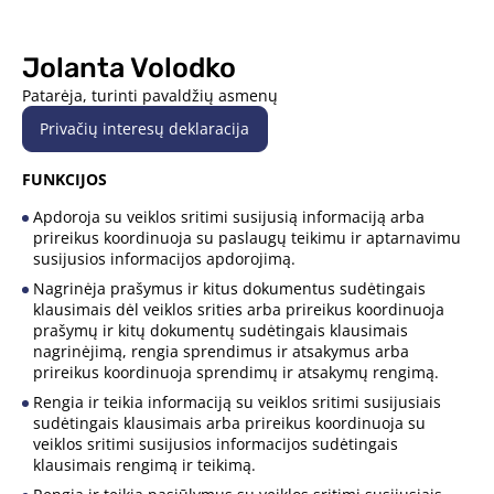
Jolanta Volodko
Patarėja, turinti pavaldžių asmenų
Privačių interesų deklaracija
FUNKCIJOS
Apdoroja su veiklos sritimi susijusią informaciją arba
prireikus koordinuoja su paslaugų teikimu ir aptarnavimu
susijusios informacijos apdorojimą.
Nagrinėja prašymus ir kitus dokumentus sudėtingais
klausimais dėl veiklos srities arba prireikus koordinuoja
prašymų ir kitų dokumentų sudėtingais klausimais
nagrinėjimą, rengia sprendimus ir atsakymus arba
prireikus koordinuoja sprendimų ir atsakymų rengimą.
Rengia ir teikia informaciją su veiklos sritimi susijusiais
sudėtingais klausimais arba prireikus koordinuoja su
veiklos sritimi susijusios informacijos sudėtingais
klausimais rengimą ir teikimą.