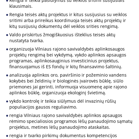
Rengia ir teikia pasiūlymus su veiklos sritimi susijusiais
klausimais.
Rengia teisės aktų projektus ir kitus susijusius su veiklos
sritimi arba prireikus koordinuoja teisės aktų projektų ir
kitų susijusių dokumentų dėl veiklos srities rengimą.
Valdo priskirtus žmogiškuosius išteklius teisės aktų
nustatyta tvarka.
organizuoja Vilniaus rajono savivaldybės aplinkosaugos
projektų rengimą bei vykdymą, vykdo aplinkos apsaugos
programas, aplinkosauginius investicinius projektus,
finansuojamus iš ES fondų ir kitų finansavimo šaltinių.
analizuoja aplinkos oro, paviršinio ir požeminio vandens
kokybės bei želdinių ir biologinės įvairovės būklę, siūlo
priemones jai gerinti, informuoja visuomenę apie rajono
aplinkos būklę, organizuoja ekologinį švietimą.
vykdo kontrolę ir teikia siūlymus dėl invazinių rūšių
populiacijos gausos reguliavimo.
rengia Vilniaus rajono savivaldybės aplinkos apsaugos
rėmimo specialiosios programos lėšų panaudojimo sąmatų
projektus, metines lėšų panaudojimo ataskaitas.
rengia ir tvarko pirkimų dokumentus kompetencijos