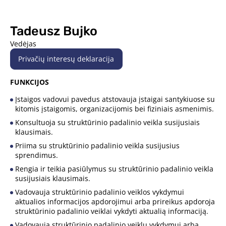
Tadeusz Bujko
Vedėjas
Privačių interesų deklaracija
FUNKCIJOS
Įstaigos vadovui pavedus atstovauja įstaigai santykiuose su
kitomis įstaigomis, organizacijomis bei fiziniais asmenimis.
Konsultuoja su struktūrinio padalinio veikla susijusiais
klausimais.
Priima su struktūrinio padalinio veikla susijusius
sprendimus.
Rengia ir teikia pasiūlymus su struktūrinio padalinio veikla
susijusiais klausimais.
Vadovauja struktūrinio padalinio veiklos vykdymui
aktualios informacijos apdorojimui arba prireikus apdoroja
struktūrinio padalinio veiklai vykdyti aktualią informaciją.
Vadovauja struktūrinio padalinio veiklų vykdymui arba