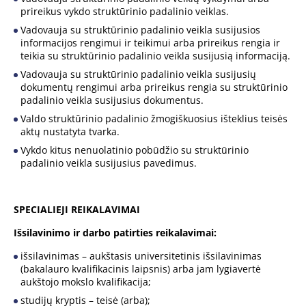
prireikus vykdo struktūrinio padalinio veiklas.
Vadovauja su struktūrinio padalinio veikla susijusios
informacijos rengimui ir teikimui arba prireikus rengia ir
teikia su struktūrinio padalinio veikla susijusią informaciją.
Vadovauja su struktūrinio padalinio veikla susijusių
dokumentų rengimui arba prireikus rengia su struktūrinio
padalinio veikla susijusius dokumentus.
Valdo struktūrinio padalinio žmogiškuosius išteklius teisės
aktų nustatyta tvarka.
Vykdo kitus nenuolatinio pobūdžio su struktūrinio
padalinio veikla susijusius pavedimus.
SPECIALIEJI REIKALAVIMAI
Išsilavinimo ir darbo patirties reikalavimai:
išsilavinimas – aukštasis universitetinis išsilavinimas
(bakalauro kvalifikacinis laipsnis) arba jam lygiavertė
aukštojo mokslo kvalifikacija;
studijų kryptis – teisė (arba);