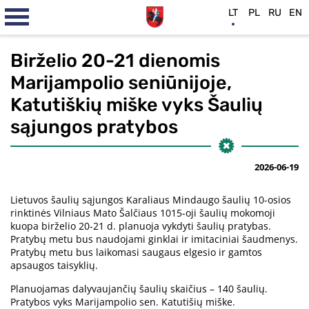
LT
PL
RU
EN
Birželio 20-21 dienomis
Marijampolio seniūnijoje,
Katutiškių miške vyks Šaulių
sąjungos pratybos
2026-06-19
Lietuvos šaulių sąjungos Karaliaus Mindaugo šaulių 10-osios
rinktinės Vilniaus Mato Šalčiaus 1015-oji šaulių mokomoji
kuopa birželio 20-21 d. planuoja vykdyti šaulių pratybas.
Pratybų metu bus naudojami ginklai ir imitaciniai šaudmenys.
Pratybų metu bus laikomasi saugaus elgesio ir gamtos
apsaugos taisyklių.
Planuojamas dalyvaujančių šaulių skaičius – 140 šaulių.
Pratybos vyks Marijampolio sen. Katutišių miške.