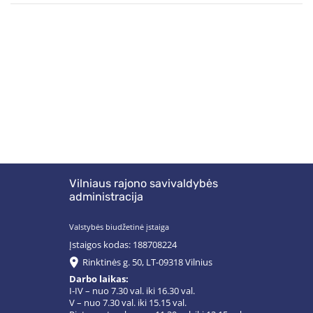
Vilniaus rajono savivaldybės
administracija
Valstybės biudžetinė įstaiga
Įstaigos kodas: 188708224
Rinktinės g. 50, LT-09318 Vilnius
Darbo laikas:
I-IV – nuo 7.30 val. iki 16.30 val.
V – nuo 7.30 val. iki 15.15 val.