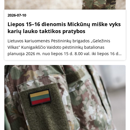
2026-07-10
Liepos 15–16 dienomis Mickūnų miške vyks
karių lauko taktikos pratybos
Lietuvos kariuomenės Pėstininkų brigados „Geležinis
Vilkas“ Kunigaikščio Vaidoto pėstininkų batalionas
planuoja 2026 m. nuo liepos 15 d. 8.00 val. iki liepos 16 d.
17.00 val. vykdyti lauko taktikos pratybas Mickūnų miške.