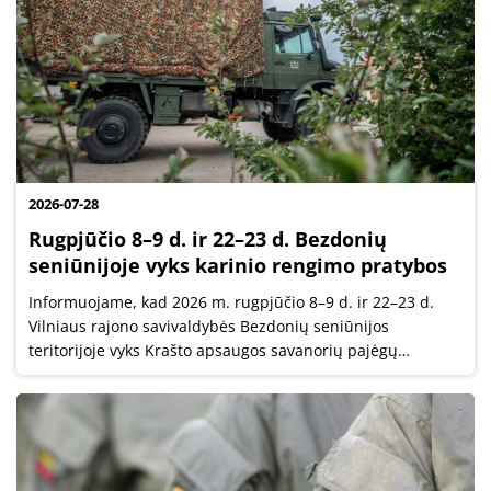
2026-07-28
Rugpjūčio 8–9 d. ir 22–23 d. Bezdonių
seniūnijoje vyks karinio rengimo pratybos
Informuojame, kad 2026 m. rugpjūčio 8–9 d. ir 22–23 d.
Vilniaus rajono savivaldybės Bezdonių seniūnijos
teritorijoje vyks Krašto apsaugos savanorių pajėgų
Didžiosios Kovos apygardos 8-osios rinktinės pratybos,
kurių tikslas treniruoti karius...