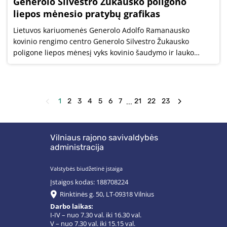
Generolo Silvestro Žukausko poligono
liepos mėnesio pratybų grafikas
Lietuvos kariuomenės Generolo Adolfo Ramanausko
kovinio rengimo centro Generolo Silvestro Žukausko
poligone liepos mėnesį vyks kovinio šaudymo ir lauko
pratybos.
...
1
2
3
4
5
6
7
21
22
23
Vilniaus rajono savivaldybės
administracija
Valstybės biudžetinė įstaiga
Įstaigos kodas: 188708224
Rinktinės g. 50, LT-09318 Vilnius
Darbo laikas:
I-IV – nuo 7.30 val. iki 16.30 val.
V – nuo 7.30 val. iki 15.15 val.