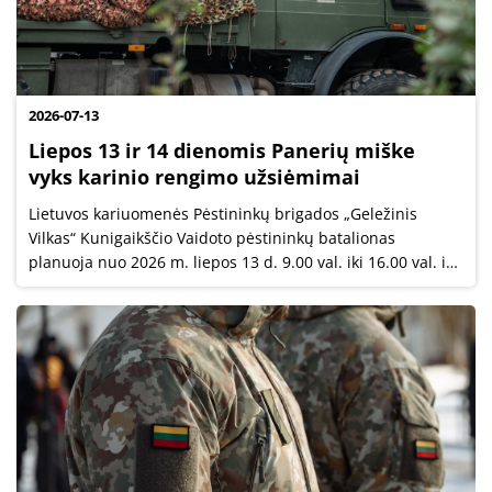
2026-07-13
Liepos 13 ir 14 dienomis Panerių miške
vyks karinio rengimo užsiėmimai
Lietuvos kariuomenės Pėstininkų brigados „Geležinis
Vilkas“ Kunigaikščio Vaidoto pėstininkų batalionas
planuoja nuo 2026 m. liepos 13 d. 9.00 val. iki 16.00 val. ir
liepos 14 d. nuo 9.00 val. iki 16.00 val. vykdyti užsiėmimus
Panerių miške.