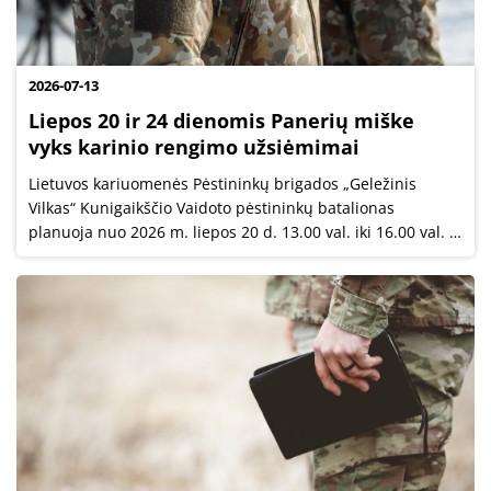
2026-07-13
Liepos 20 ir 24 dienomis Panerių miške
vyks karinio rengimo užsiėmimai
Lietuvos kariuomenės Pėstininkų brigados „Geležinis
Vilkas“ Kunigaikščio Vaidoto pėstininkų batalionas
planuoja nuo 2026 m. liepos 20 d. 13.00 val. iki 16.00 val. ir
nuo liepos 24 d. 9.00 val. iki 13.00 val. vykdyti užsiėmimus
Panerių miške.