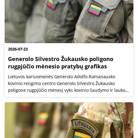
2026-07-23
Generolo Silvestro Žukausko poligono
rugpjūčio mėnesio pratybų grafikas
Lietuvos kariuomenės Generolo Adolfo Ramanausko
kovinio rengimo centro Generolo Silvestro Žukausko
poligone rugpjūčio mėnesį vyks kovinio šaudymo ir lauko
pratybos.