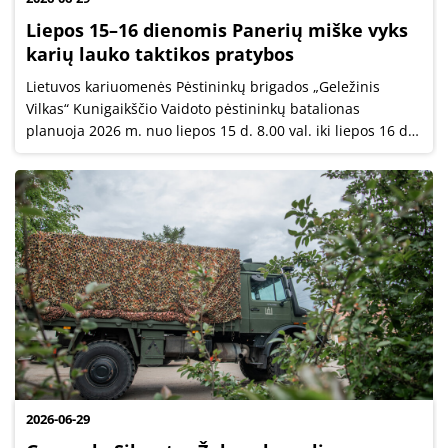
Liepos 15–16 dienomis Panerių miške vyks
karių lauko taktikos pratybos
Lietuvos kariuomenės Pėstininkų brigados „Geležinis
Vilkas“ Kunigaikščio Vaidoto pėstininkų batalionas
planuoja 2026 m. nuo liepos 15 d. 8.00 val. iki liepos 16 d.
17.00 val. vykdyti lauko taktikos pratybas Panerių miške.
Bus naudojami imitaciniai...
2026-06-29