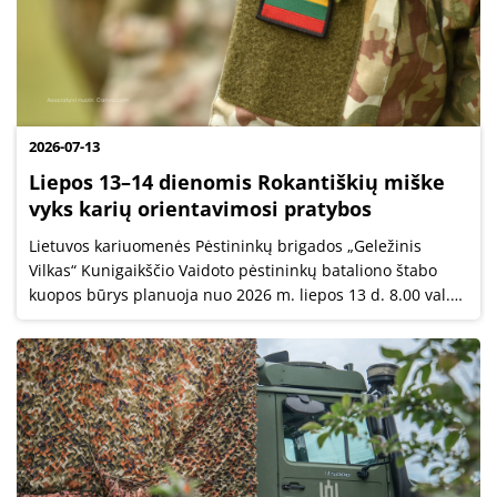
2026-07-13
Liepos 13–14 dienomis Rokantiškių miške
vyks karių orientavimosi pratybos
Lietuvos kariuomenės Pėstininkų brigados „Geležinis
Vilkas“ Kunigaikščio Vaidoto pėstininkų bataliono štabo
kuopos būrys planuoja nuo 2026 m. liepos 13 d. 8.00 val.
iki liepos 14 d. 17.00 val. vykdyti orientavimosi pratybas
Rokantiškių miške.