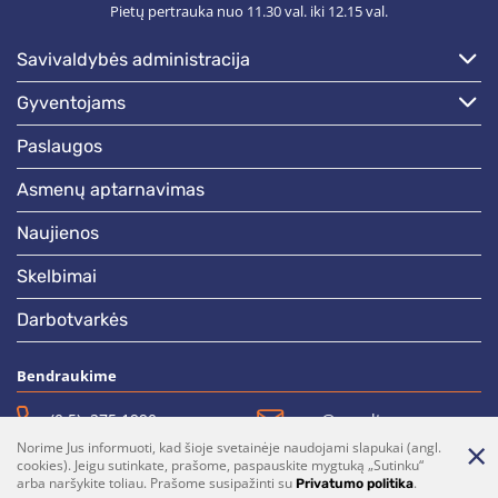
Pietų pertrauka nuo 11.30 val. iki 12.15 val.
savivaldybės administracija
gyventojams
paslaugos
asmenų aptarnavimas
naujienos
skelbimai
darbotvarkės
Bendraukime
(0 5)  275 1990
vrsa@vrsa.lt
Norime Jus informuoti, kad šioje svetainėje naudojami slapukai (angl.
Facebook
Youtube
cookies). Jeigu sutinkate, prašome, paspauskite mygtuką „Sutinku“
arba naršykite toliau. Prašome susipažinti su
.
Privatumo politika