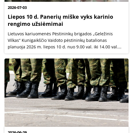
2026-07-03
Liepos 10 d. Panerių miške vyks karinio
rengimo užsiėmimai
Lietuvos kariuomenės Pėstininkų brigados „Geležinis
Vilkas“ Kunigaikščio Vaidoto pėstininkų batalionas
planuoja 2026 m. liepos 10 d. nuo 9.00 val. iki 14.00 val.
vykdyti užsiėmimus Panerių miške.
2026-06-29