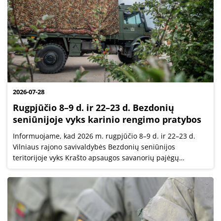
2026-07-28
Rugpjūčio 8–9 d. ir 22–23 d. Bezdonių
seniūnijoje vyks karinio rengimo pratybos
Informuojame, kad 2026 m. rugpjūčio 8–9 d. ir 22–23 d.
Vilniaus rajono savivaldybės Bezdonių seniūnijos
teritorijoje vyks Krašto apsaugos savanorių pajėgų
Didžiosios Kovos apygardos 8-osios rinktinės pratybos,
kurių tikslas treniruoti karius...