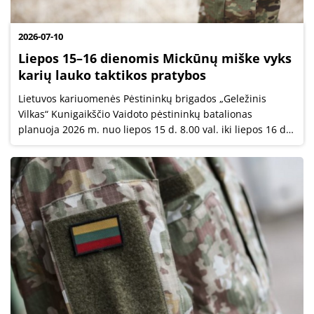
2026-07-10
Liepos 15–16 dienomis Mickūnų miške vyks
karių lauko taktikos pratybos
Lietuvos kariuomenės Pėstininkų brigados „Geležinis
Vilkas“ Kunigaikščio Vaidoto pėstininkų batalionas
planuoja 2026 m. nuo liepos 15 d. 8.00 val. iki liepos 16 d.
17.00 val. vykdyti lauko taktikos pratybas Mickūnų miške.