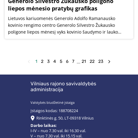
Generolo Silvestro Žukausko poligono
liepos mėnesio pratybų grafikas
Lietuvos kariuomenės Generolo Adolfo Ramanausko
kovinio rengimo centro Generolo Silvestro Žukausko
poligone liepos mėnesį vyks kovinio šaudymo ir lauko
pratybos.
...
1
2
3
4
5
6
7
21
22
23
Vilniaus rajono savivaldybės
administracija
Valstybės biudžetinė įstaiga
Įstaigos kodas: 188708224
Rinktinės g. 50, LT-09318 Vilnius
Darbo laikas:
I-IV – nuo 7.30 val. iki 16.30 val.
V – nuo 7.30 val. iki 15.15 val.