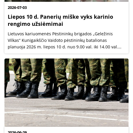
2026-07-03
Liepos 10 d. Panerių miške vyks karinio
rengimo užsiėmimai
Lietuvos kariuomenės Pėstininkų brigados „Geležinis
Vilkas“ Kunigaikščio Vaidoto pėstininkų batalionas
planuoja 2026 m. liepos 10 d. nuo 9.00 val. iki 14.00 val.
vykdyti užsiėmimus Panerių miške.
2026-06-29