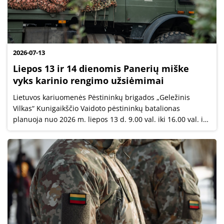
2026-07-13
Liepos 13 ir 14 dienomis Panerių miške
vyks karinio rengimo užsiėmimai
Lietuvos kariuomenės Pėstininkų brigados „Geležinis
Vilkas“ Kunigaikščio Vaidoto pėstininkų batalionas
planuoja nuo 2026 m. liepos 13 d. 9.00 val. iki 16.00 val. ir
liepos 14 d. nuo 9.00 val. iki 16.00 val. vykdyti užsiėmimus
Panerių miške.