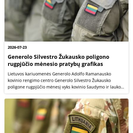
2026-07-23
Generolo Silvestro Žukausko poligono
rugpjūčio mėnesio pratybų grafikas
Lietuvos kariuomenės Generolo Adolfo Ramanausko
kovinio rengimo centro Generolo Silvestro Žukausko
poligone rugpjūčio mėnesį vyks kovinio šaudymo ir lauko
pratybos.