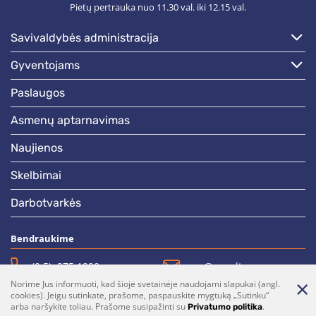
Pietų pertrauka nuo 11.30 val. iki 12.15 val.
savivaldybės administracija
gyventojams
paslaugos
asmenų aptarnavimas
naujienos
skelbimai
darbotvarkės
Bendraukime
(0 5)  275 1990
vrsa@vrsa.lt
Norime Jus informuoti, kad šioje svetainėje naudojami slapukai (angl.
Facebook
Youtube
cookies). Jeigu sutinkate, prašome, paspauskite mygtuką „Sutinku“
arba naršykite toliau. Prašome susipažinti su
.
Privatumo politika