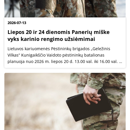
2026-07-13
Liepos 20 ir 24 dienomis Panerių miške
vyks karinio rengimo užsiėmimai
Lietuvos kariuomenės Pėstininkų brigados „Geležinis
Vilkas“ Kunigaikščio Vaidoto pėstininkų batalionas
planuoja nuo 2026 m. liepos 20 d. 13.00 val. iki 16.00 val. ir
nuo liepos 24 d. 9.00 val. iki 13.00 val. vykdyti užsiėmimus
Panerių miške.