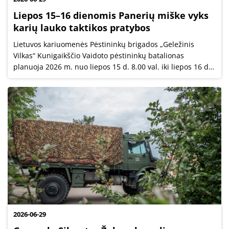
Liepos 15–16 dienomis Panerių miške vyks
karių lauko taktikos pratybos
Lietuvos kariuomenės Pėstininkų brigados „Geležinis
Vilkas“ Kunigaikščio Vaidoto pėstininkų batalionas
planuoja 2026 m. nuo liepos 15 d. 8.00 val. iki liepos 16 d.
17.00 val. vykdyti lauko taktikos pratybas Panerių miške.
Bus naudojami imitaciniai...
2026-06-29