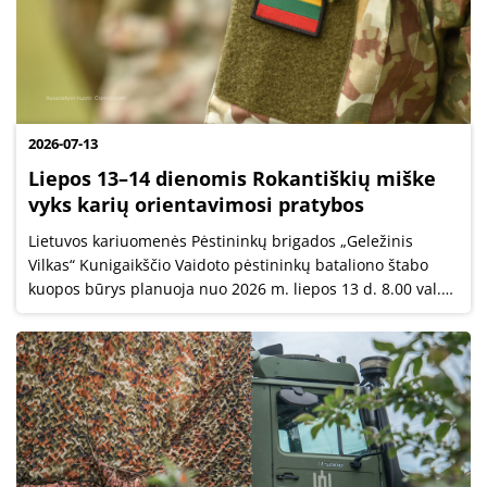
2026-07-13
Liepos 13–14 dienomis Rokantiškių miške
vyks karių orientavimosi pratybos
Lietuvos kariuomenės Pėstininkų brigados „Geležinis
Vilkas“ Kunigaikščio Vaidoto pėstininkų bataliono štabo
kuopos būrys planuoja nuo 2026 m. liepos 13 d. 8.00 val.
iki liepos 14 d. 17.00 val. vykdyti orientavimosi pratybas
Rokantiškių miške.