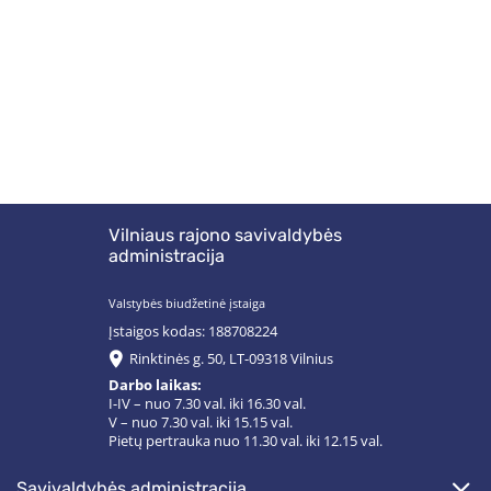
Vilniaus rajono savivaldybės
administracija
Valstybės biudžetinė įstaiga
Įstaigos kodas: 188708224
Rinktinės g. 50, LT-09318 Vilnius
Darbo laikas:
I-IV – nuo 7.30 val. iki 16.30 val.
V – nuo 7.30 val. iki 15.15 val.
Pietų pertrauka nuo 11.30 val. iki 12.15 val.
savivaldybės administracija