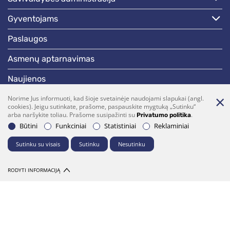
gyventojams
paslaugos
asmenų aptarnavimas
naujienos
skelbimai
Norime Jus informuoti, kad šioje svetainėje naudojami slapukai (angl.
cookies). Jeigu sutinkate, prašome, paspauskite mygtuką „Sutinku“
arba naršykite toliau. Prašome susipažinti su
.
Privatumo politika
darbotvarkės
Būtini
Funkciniai
Statistiniai
Reklaminiai
Sutinku su visais
Sutinku
Nesutinku
Bendraukime
(0 5)  275 1990
vrsa@vrsa.lt
RODYTI INFORMACIJĄ
Facebook
Youtube
Prenumerata
Parašykite mums
© 2026 Visos teisės saugomos. Sprendimas:
UAB "Fresh Media"