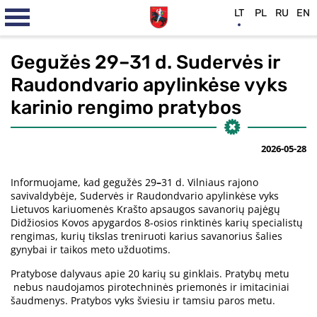
LT
PL
RU
EN
Gegužės 29–31 d. Sudervės ir
Raudondvario apylinkėse vyks
karinio rengimo pratybos
2026-05-28
Informuojame, kad gegužės 29
–
31 d. Vilniaus rajono
savivaldybėje, Sudervės ir Raudondvario apylinkėse vyks
Lietuvos kariuomenės Krašto apsaugos savanorių pajėgų
Didžiosios Kovos apygardos 8-osios rinktinės karių specialistų
rengimas, kurių tikslas treniruoti karius savanorius šalies
gynybai ir taikos meto užduotims.
Pratybose dalyvaus apie 20 karių su ginklais. Pratybų metu
nebus naudojamos pirotechninės priemonės ir imitaciniai
šaudmenys. Pratybos vyks šviesiu ir tamsiu paros metu.