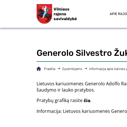
Vilniaus
rajono
APIE RAJ
savivaldybė
Generolo Silvestro Žu
Pradžia
Gyventojams
Informacija apie karines
Lietuvos kariuomenės Generolo Adolfo Ram
šaudymo ir lauko pratybos.
Pratybų grafiką rasite
.
čia
Informacija: Lietuvos kariuomenės Gener