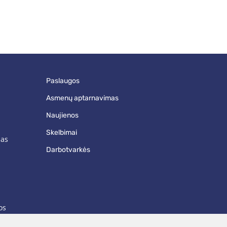
paslaugos
asmenų aptarnavimas
naujienos
skelbimai
mas
darbotvarkės
os