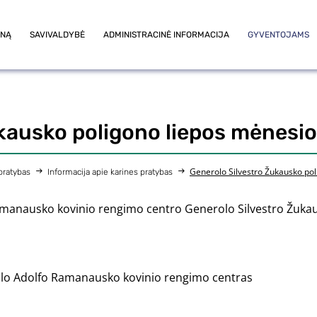
ONĄ
SAVIVALDYBĖ
ADMINISTRACINĖ INFORMACIJA
GYVENTOJAMS
kausko poligono liepos mėnesio
Generolo Silvestro Žukausko pol
 pratybas
Informacija apie karines pratybas
anausko kovinio rengimo centro Generolo Silvestro Žukaus
olo Adolfo Ramanausko kovinio rengimo centras