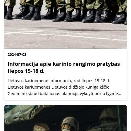
2024-07-03
Informacija apie karinio rengimo pratybas
liepos 15-18 d.
Lietuvos kariuomenė informuoja, kad liepos 15-18 d.
Lietuvos kariuomenės Lietuvos didžiojo kunigaikščio
Gedimino štabo batalionas planuoja vykdyti būrio lygmens
įgūdžių įtvirtinimo lauko pratybas „Paskutinis kirtis“
Nemenčinės rezerviniame ryšių...