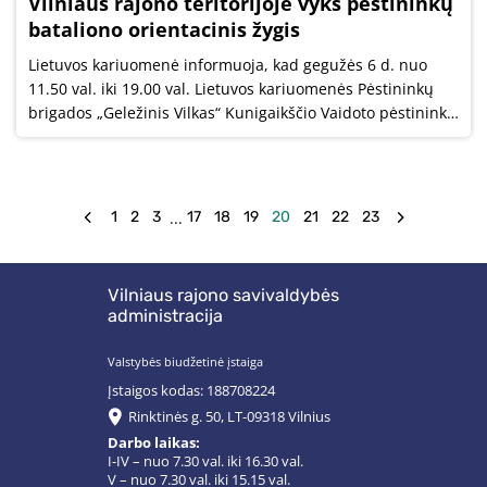
Vilniaus rajono teritorijoje vyks pėstininkų
bataliono orientacinis žygis
Lietuvos kariuomenė informuoja, kad gegužės 6 d. nuo
11.50 val. iki 19.00 val. Lietuvos kariuomenės Pėstininkų
brigados „Geležinis Vilkas“ Kunigaikščio Vaidoto pėstininkų
batalionas vykdys orientacinį žygį.
...
1
2
3
17
18
19
20
21
22
23
Vilniaus rajono savivaldybės
administracija
Valstybės biudžetinė įstaiga
Įstaigos kodas: 188708224
Rinktinės g. 50, LT-09318 Vilnius
Darbo laikas:
I-IV – nuo 7.30 val. iki 16.30 val.
V – nuo 7.30 val. iki 15.15 val.