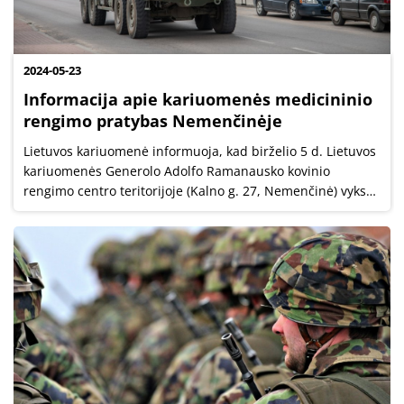
2024-05-23
Informacija apie kariuomenės medicininio
rengimo pratybas Nemenčinėje
Lietuvos kariuomenė informuoja, kad birželio 5 d. Lietuvos
kariuomenės Generolo Adolfo Ramanausko kovinio
rengimo centro teritorijoje (Kalno g. 27, Nemenčinė) vyks
medicininio rengimo pratybos, kurių metu bus naudojami
imitaciniai šaudmenys ir...