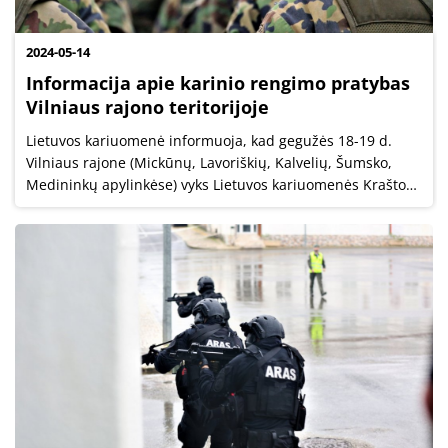
2024-05-14
Informacija apie karinio rengimo pratybas
Vilniaus rajono teritorijoje
Lietuvos kariuomenė informuoja, kad gegužės 18-19 d.
Vilniaus rajone (Mickūnų, Lavoriškių, Kalvelių, Šumsko,
Medininkų apylinkėse) vyks Lietuvos kariuomenės Krašto
apsaugos savanorių pajėgų Didžiosios Kovos apygardos 8-
osios rinktinės 803...