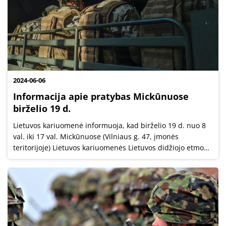
2024-06-06
Informacija apie pratybas Mickūnuose
birželio 19 d.
Lietuvos kariuomenė informuoja, kad birželio 19 d. nuo 8
val. iki 17 val. Mickūnuose (Vilniaus g. 47, įmonės
teritorijoje) Lietuvos kariuomenės Lietuvos didžiojo etmono
Kristupo Radvilos Perkūno Ryšių ir informacinių sistemų
batalionas vykdys...