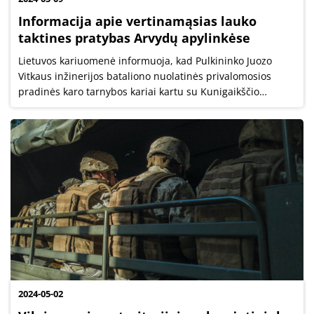
Informacija apie vertinamąsias lauko
taktines pratybas Arvydų apylinkėse
Lietuvos kariuomenė informuoja, kad Pulkininko Juozo
Vitkaus inžinerijos bataliono nuolatinės privalomosios
pradinės karo tarnybos kariai kartu su Kunigaikščio
Vaidoto pėstininkų bataliono kariais gegužės 13–19 d.
vykdys vertinamąsias lauko...
2024-05-02