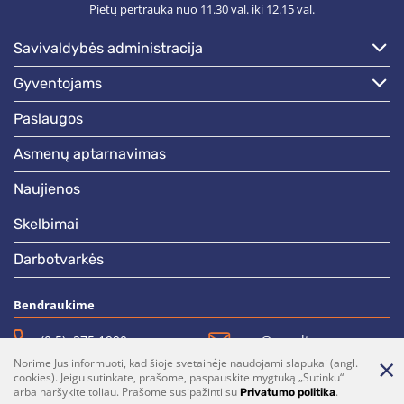
Pietų pertrauka nuo 11.30 val. iki 12.15 val.
savivaldybės administracija
gyventojams
paslaugos
asmenų aptarnavimas
naujienos
skelbimai
darbotvarkės
Bendraukime
(0 5)  275 1990
vrsa@vrsa.lt
Norime Jus informuoti, kad šioje svetainėje naudojami slapukai (angl.
Facebook
Youtube
cookies). Jeigu sutinkate, prašome, paspauskite mygtuką „Sutinku“
arba naršykite toliau. Prašome susipažinti su
.
Privatumo politika