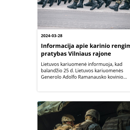
2024-03-28
Informacija apie karinio rengi
pratybas Vilniaus rajone
Lietuvos kariuomenė informuoja, kad
balandžio 25 d. Lietuvos kariuomenės
Generolo Adolfo Ramanausko kovinio
rengimo centro teritorijoje (Kalno g. 27,
Nemenčinė) vyks medicininio rengimo
pratybos, kurių metu bus naudojami
imitaciniai šaudmenys ir...