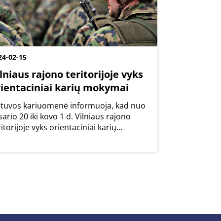
24-02-15
lniaus rajono teritorijoje vyks
rientaciniai karių mokymai
etuvos kariuomenė informuoja, kad nuo
sario 20 iki kovo 1 d. Vilniaus rajono
ritorijoje vyks orientaciniai karių
kymai tamsiuoju paros metu (nuo 16.00
l. iki 8.00 val.). Mokymai vyks miškingose
lniaus rajono teritorijose aplink šias...