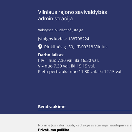
Vilniaus rajono savivaldybės
administracija
Valstybės biudžetinė įstaiga
Įstaigos kodas: 188708224
Rinktinės g. 50, LT-09318 Vilnius
Darbo laikas:
I-IV – nuo 7.30 val. iki 16.30 val.
V – nuo 7.30 val. iki 15.15 val.
Pietų pertrauka nuo 11.30 val. iki 12.15 val.
Bendraukime
Norime Jus informuoti, kad šioje svetainėje naudojami sla
(0 5)  275 1990
vrsa@vrsa.
.
Privatumo politika