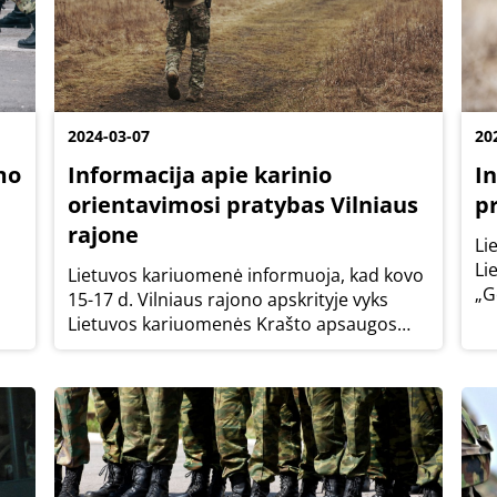
2024-03-07
20
mo
Informacija apie karinio
I
orientavimosi pratybas Vilniaus
p
rajone
Li
Li
Lietuvos kariuomenė informuoja, kad kovo
„G
15-17 d. Vilniaus rajono apskrityje vyks
pė
Lietuvos kariuomenės Krašto apsaugos
pl
savanorių pajėgų Didžiosios Kovos
8.3
apygardos 8-osios rinktinės Štabo ir
aprūpinimo kuopos Žvalgybos būrio
karinio orientavimosi...