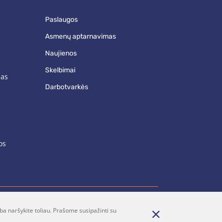
paslaugos
asmenų aptarnavimas
naujienos
skelbimai
mas
darbotvarkės
os
ba naršykite toliau. Prašome susipažinti su
renumerata
Parašykite mums