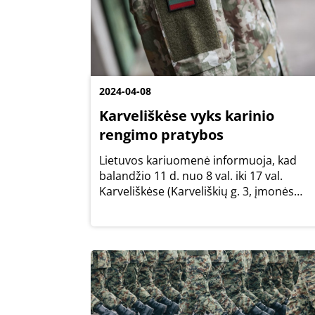
2024-04-08
Karveliškėse vyks karinio
rengimo pratybos
Lietuvos kariuomenė informuoja, kad
balandžio 11 d. nuo 8 val. iki 17 val.
Karveliškėse (Karveliškių g. 3, įmonės
teritorijoje) vykdys pratybas.