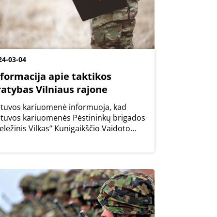
24-03-04
nformacija apie taktikos
ratybas Vilniaus rajone
etuvos kariuomenė informuoja, kad
etuvos kariuomenės Pėstininkų brigados
eležinis Vilkas“ Kunigaikščio Vaidoto
stininkų bataliono III pėstininkų kuopa
anuoja kovo 4-7 d. bei kovo 18-22 d. nuo
0 val. iki 17.00 val. vykdyti taktikos...