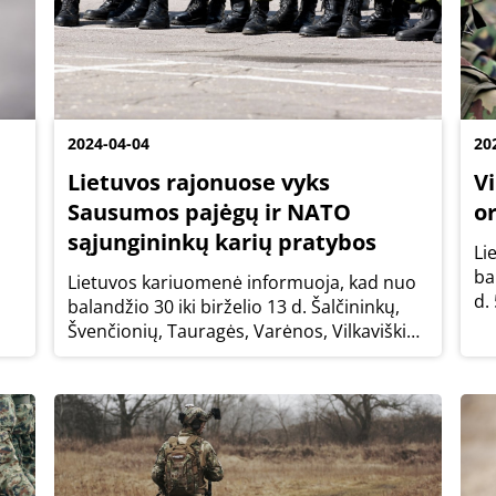
2024-04-04
20
Lietuvos rajonuose vyks
Vi
Sausumos pajėgų ir NATO
or
sąjungininkų karių pratybos
Li
ba
Lietuvos kariuomenė informuoja, kad nuo
d.
balandžio 30 iki birželio 13 d. Šalčininkų,
Pė
Švenčionių, Tauragės, Varėnos, Vilkaviškio,
Ku
Vilniaus rajonų ir Druskininkų, Pagėgių
su
savivaldybių teritorijose Lietuvos
bū
kariuomenės Sausumos pajėgų ir NATO...