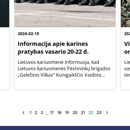
2024-02-15
20
Informacija apie karines
Vi
pratybas vasario 20-22 d.
o
Lietuvos kariuomenė informuoja, kad
Li
Lietuvos kariuomenės Pėstininkų brigados
va
„Geležinis Vilkas“ Kunigaikščio Vaidoto
te
pėstininkų bataliono I pėstininkų kuopa
mo
vasario 20–22 d. nuo 9.00 val. iki 17.00 val.
va
Vilniaus rajono teritorijoje vykdys taktikos...
Vi
...
1
2
3
17
18
19
20
21
22
23