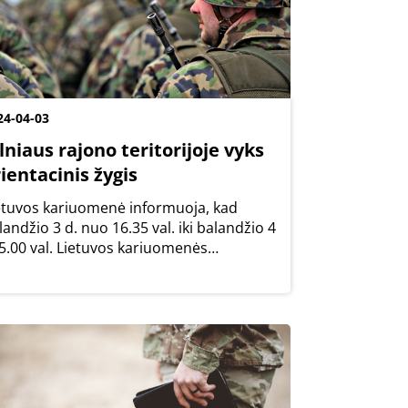
24-04-03
lniaus rajono teritorijoje vyks
ientacinis žygis
etuvos kariuomenė informuoja, kad
landžio 3 d. nuo 16.35 val. iki balandžio 4
 5.00 val. Lietuvos kariuomenės
stininkų brigados „Geležinis Vilkas“
nigaikščio Vaidoto pėstininkų bataliono
nkiosios ginkluotės kuopos prieštankinis
rys...