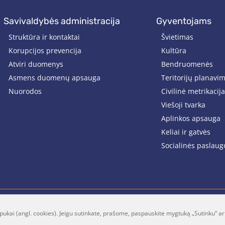
savivaldybės administracija
gyventojams
Struktūra ir kontaktai
Švietimas
Korupcijos prevencija
Kultūra
Atviri duomenys
Bendruomenės
Asmens duomenų apsauga
Teritorijų planavi
Nuorodos
Civilinė metrikacija
Viešoji tvarka
Aplinkos apsauga
Keliai ir gatvės
Socialinės paslaug
pukai (angl. cookies). Jeigu sutinkate, prašome, paspauskite mygtuką „Sutinku“ ar
lt
Facebook
Youtube
P