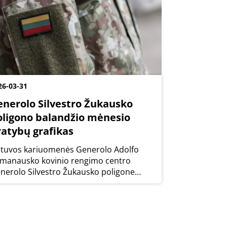
26-03-31
enerolo Silvestro Žukausko
oligono balandžio mėnesio
ratybų grafikas
etuvos kariuomenės Generolo Adolfo
manausko kovinio rengimo centro
nerolo Silvestro Žukausko poligone
landžio mėnesį vyks kovinio šaudymo ir
uko pratybos.