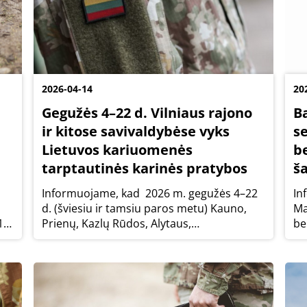
2026-04-14
20
Gegužės 4–22 d. Vilniaus rajono
B
ir kitose savivaldybėse vyks
s
Lietuvos kariuomenės
b
tarptautinės karinės pratybos
š
Informuojame, kad 2026 m. gegužės 4–22
In
d. (šviesiu ir tamsiu paros metu) Kauno,
Ma
15-
Prienų, Kazlų Rūdos, Alytaus,
be
d.
Marijampolės, Kalvarijos, Šakių, Vilkaviškio,
pr
o
Druskininkų, Lazdijų, Varėnos, Jonavos,
..
Šiaulių, Ignalinos, Visagino, Švenčionių ir...