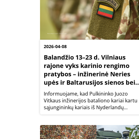
2026-04-08
Balandžio 13–23 d. Vilniaus
rajone vyks karinio rengimo
pratybos – inžinerinė Neries
upės ir Baltarusijos sienos bei..
Informuojame, kad Pulkininko Juozo
Vitkaus inžinerijos bataliono kariai kartu
sąjungininkų kariais iš Nyderlandų
Karalystės š. m. balandžio 13–23 d. vykd
inžinerinę Neries upės ir Baltarusijos
sienos bei rajonų žvalgybą pagal
pridedamą schemą.