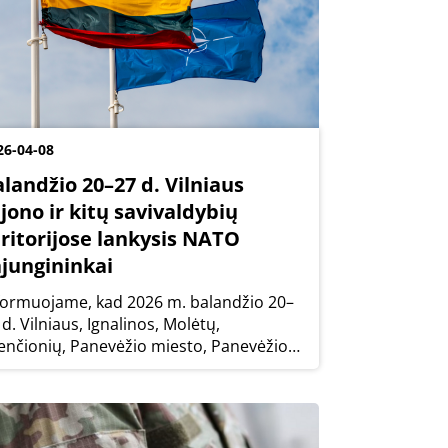
26-04-08
landžio 20–27 d. Vilniaus
jono ir kitų savivaldybių
eritorijose lankysis NATO
ąjungininkai
formuojame, kad 2026 m. balandžio 20–
 d. Vilniaus, Ignalinos, Molėtų,
enčionių, Panevėžio miesto, Panevėžio
jono, Radviliškio rajono, Rokiškio rajono,
enos, Zarasų rajonų ir Visagino miesto
vivaldybių teritorijose Vokietijos...