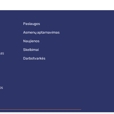
paslaugos
asmenų aptarnavimas
naujienos
skelbimai
mas
darbotvarkės
os