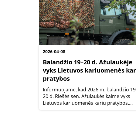
2026-04-08
Balandžio 19–20 d. Ažulaukėje
vyks Lietuvos kariuomenės kar
pratybos
Informuojame, kad 2026 m. balandžio 19
20 d. Riešės sen. Ažulaukės kaime vyks
Lietuvos kariuomenės karių pratybos.
Pratybų metu kariai vilkės karines
uniformas su pilna ekipuote, bus
naudojamas karinis transportas.