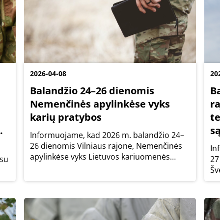
2026-04-08
20
Balandžio 24–26 dienomis
Ba
Nemenčinės apylinkėse vyks
ra
karių pratybos
t
.
s
Informuojame, kad 2026 m. balandžio 24–
26 dienomis Vilniaus rajone, Nemenčinės
In
apylinkėse vyks Lietuvos kariuomenės
 su
27
Krašto apsaugos savanorių pajėgų
Šv
Didžiosios Kovos apygardos 8-osios
ys
ra
rinktinės Štabo ir aprūpinimo kuopos
Ut
žvalgybos būrio pratybos,...
sa