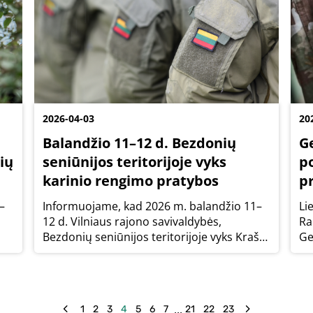
2026-04-03
20
Balandžio 11–12 d. Bezdonių
G
ių
seniūnijos teritorijoje vyks
p
karinio rengimo pratybos
p
–
Informuojame, kad 2026 m. balandžio 11–
Li
12 d. Vilniaus rajono savivaldybės,
Ra
Bezdonių seniūnijos teritorijoje vyks Krašto
Ge
apsaugos savanorių pajėgų Didžiosios
ba
Kovos apygardos 8-osios rinktinės
la
pratybos, kurių tikslas treniruoti karius
savanorius...
...
1
2
3
4
5
6
7
21
22
23