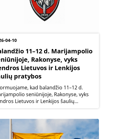
26-04-10
alandžio 11–12 d. Marijampolio
eniūnijoje, Rakonyse, vyks
endros Lietuvos ir Lenkijos
aulių pratybos
formuojame, kad balandžio 11–12 d.
rijampolio seniūnijoje, Rakonyse, vyks
ndros Lietuvos ir Lenkijos šaulių
atybos „Vienybės skydas 2026“.