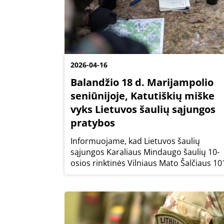
2026-04-16
Balandžio 18 d. Marijampolio
seniūnijoje, Katutiškių miške
vyks Lietuvos šaulių sąjungos
pratybos
Informuojame, kad Lietuvos šaulių
sąjungos Karaliaus Mindaugo šaulių 10-
osios rinktinės Vilniaus Mato Šalčiaus 10
oji šaulių mokomoji kuopa balandžio 18 
12–18 val. Katutiškių miške (Marijampoli
sen.) planuoja vykdyti šaulių topografijos.