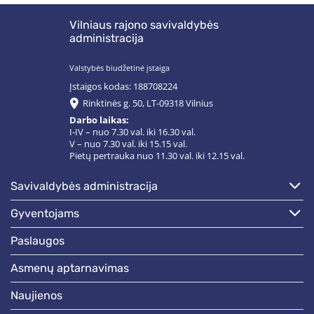
Vilniaus rajono savivaldybės
administracija
Valstybės biudžetinė įstaiga
Įstaigos kodas: 188708224
Rinktinės g. 50, LT-09318 Vilnius
Darbo laikas:
I-IV – nuo 7.30 val. iki 16.30 val.
V – nuo 7.30 val. iki 15.15 val.
Pietų pertrauka nuo 11.30 val. iki 12.15 val.
savivaldybės administracija
gyventojams
paslaugos
asmenų aptarnavimas
naujienos