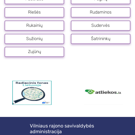
Riešės
Rudaminos
Rukainių
Sudervės
Sužionių
Šatrininkų
Zujūnų
Vilniaus rajono savivaldybės
administracija