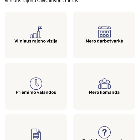
Vilniaus rajono savivaldybės meras
Vilniaus rajono vizija
Mero darbotvarkė
Priėmimo valandos
Mero komanda