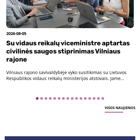
2026-08-05
2
Su vidaus reikalų viceministre aptartas
civilinės saugos stiprinimas Vilniaus
rajone
Vilniaus rajono savivaldybėje vyko susitikimas su Lietuvos
S
Respublikos vidaus reikalų ministerijos atstovais. Jame...
a
ti
VISOS NAUJIENOS