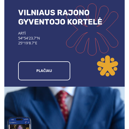
VILNIAUS RAJONO
GYVENTOJO KORTELĖ
ARTÌ
54°54′23,7"N
25°19′8.7"E
PLAČIAU