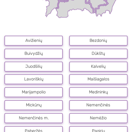
Avižienių
Bezdonių
Buivydžių
Dūkštų
Juodšilių
Kalvelių
Lavoriškių
Maišiagalos
Marijampolio
Medininkų
Mickūnų
Nemenčinės
Nemenčinės m.
Nemėžio
Paberžės
Pagirių