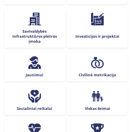
Savivaldybės
infrastruktūros plėtros
Investicijos ir projektai
įmoka
Jaunimui
Civilinė metrikacija
Socialiniai reikalai
Viskas šeimai