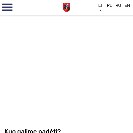
LT
PL
RU
EN
Kuo galime padėti?