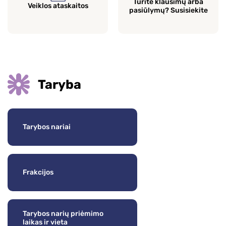
Turite klausimų arba
Veiklos ataskaitos
pasiūlymų? Susisiekite
Taryba
Tarybos nariai
Frakcijos
Tarybos narių priėmimo
laikas ir vieta