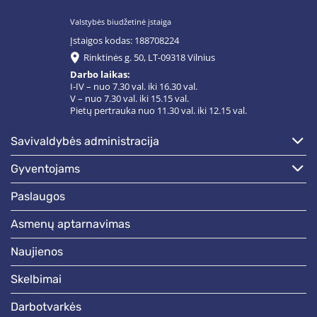
Valstybės biudžetinė įstaiga
Įstaigos kodas: 188708224
Rinktinės g. 50, LT-09318 Vilnius
Darbo laikas:
I-IV – nuo 7.30 val. iki 16.30 val.
V – nuo 7.30 val. iki 15.15 val.
Pietų pertrauka nuo 11.30 val. iki 12.15 val.
savivaldybės administracija
gyventojams
paslaugos
asmenų aptarnavimas
naujienos
skelbimai
darbotvarkės