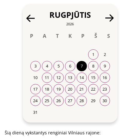
RUGPJŪTIS
2026
P
A
T
K
P
Š
S
1
2
3
4
5
6
7
8
9
10
11
12
13
14
15
16
17
18
19
20
21
22
23
24
25
26
27
28
29
30
31
Šią dieną vykstantys renginiai Vilniaus rajone: