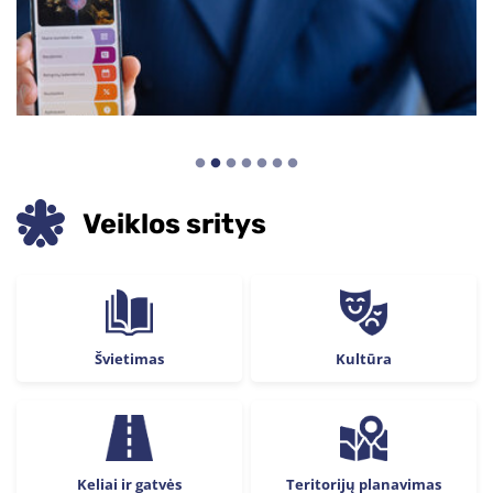
Veiklos sritys
Švietimas
Kultūra
Keliai ir gatvės
Teritorijų planavimas