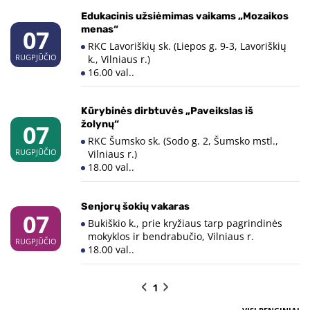
Edukacinis užsiėmimas vaikams „Mozaikos
07
menas“
RKC Lavoriškių sk. (Liepos g. 9-3, Lavoriškių
RUGPJŪČIO
k., Vilniaus r.)
16.00 val..
Kūrybinės dirbtuvės „Paveikslas iš
07
žolynų“
RKC Šumsko sk. (Sodo g. 2, Šumsko mstl.,
RUGPJŪČIO
Vilniaus r.)
18.00 val..
Senjorų šokių vakaras
07
Bukiškio k., prie kryžiaus tarp pagrindinės
mokyklos ir bendrabučio, Vilniaus r.
RUGPJŪČIO
18.00 val..
‹
›
1