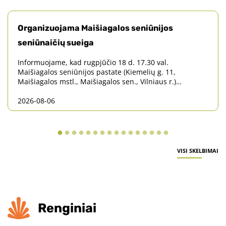
Organizuojama Maišiagalos seniūnijos
seniūnaičių sueiga
Informuojame, kad rugpjūčio 18 d. 17.30 val.
Maišiagalos seniūnijos pastate (Kiemelių g. 11,
Maišiagalos mstl., Maišiagalos sen., Vilniaus r.)
organizuojama Maišiagalos seniūnijos seniūnaičių
2026-08-06
sueiga.
VISI SKELBIMAI
Renginiai