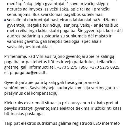
medžių, šakų. Jeigu gyventojai iš savo privačių sklypų
neturės galimybės išsivežti šakų, apie tai gali pranešti
seniūnijoms. Bus svarstomas pagalbos suteikimas;
socialiniai darbuotojai pasiteiraus labiausiai pažeidžiamų
gyventojų (negalią turinčiųjų, senjorų, vaikų), ar jiems šiuo
metu reikalinga kokia skubi pagalba. Šie gyventojai, kurie dėl
audros padarinių susiduria su sunkumais dėl maisto ir
vandens gavimo, gali kreiptis tiesiogiai specialiais
savivaldybės kontaktais.
Primename, kad Vilniaus rajono gyventojai apie reikalingą
pagalbą ar pastebėtus liūties ir vėjo padarinius, keliančius
grėsmę, gali informuoti tel. +370 5 275 1990, +370 5275 6925,
el. p.
.
pagalba@vrsa.lt
Gyventojai apie patirtą žalą gali tiesiogiai pranešti
seniūnijoms. Savivaldybėje sudaryta komisija vertins gautus
prašymus dėl kompensacijų.
Kiek truks ekstremali situacija priklausys nuo to, kaip greitai
pavyks atstatyti gyventojams elektros tiekimą ir užtikrinti kitas
būtinąsias paslaugas.
Taip pat elektros sutrikimus galima registruoti ESO interneto