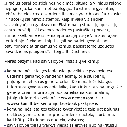
„Praėjus parai po stichinės nelaimės, situacija Vilniaus rajone
nepagerėjo, kai kur – net pablogėjo. Tūkstančiai gyventojų
tebėra be elektros, o vandens tiekimas yra ribotas. Sutrikusios
ir nuotekų šalinimo sistemos. Kaip ir vakar, šiandien
savivaldybėje organizavome Ekstremalių situacijų operacijų
centro posėdį. Dėl esamos padėties pasirašiau potvarkį,
kuriuo skelbiame ekstremalią situaciją visoje Vilniaus rajono
teritorijoje. Siekdami kaip tik galime padėti gyventojams
patvirtinome atitinkamus veiksmus, paskirstėme užduotis
pavaldžioms įstaigoms“, – teigia R. Duchnevič.
Meras pažymi, kad savivaldybė imsis šių veiksmų:
komunalinės įstaigos labiausiai paveiktose gyvenvietėse
užtikrins geriamojo vandens tiekimą, prie siurblinių
pajungiant elektros generatorius. Komunalinės įstaigos
informuos gyventojus apie laiką, kada ir kur bus pajungti šie
generatoriai. Informacija bus pateikiama komunalinių
įstaigų interneto svetainėse
ir
www.nemenkom.lt
bei seniūnijų facebook paskyrose;
www.nkom.lt
komunalinės įstaigos tokiose gyvenvietėse taip pat pajungs
elektros generatorius ir prie vandens nuotekų siurblinių,
kad būtų užtikrinamas nuotekų valymas;
savivaldybė toliau tvarkys viešąsias erdves nuo nukritusių