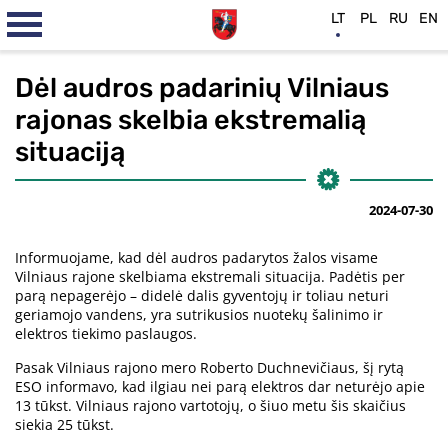
LT
PL
RU
EN
Dėl audros padarinių Vilniaus
rajonas skelbia ekstremalią
situaciją
2024-07-30
Informuojame, kad dėl audros padarytos žalos visame
Vilniaus rajone skelbiama ekstremali situacija. Padėtis per
parą nepagerėjo – didelė dalis gyventojų ir toliau neturi
geriamojo vandens, yra sutrikusios nuotekų šalinimo ir
elektros tiekimo paslaugos.
Pasak Vilniaus rajono mero Roberto Duchnevičiaus, šį rytą
ESO informavo, kad ilgiau nei parą elektros dar neturėjo apie
13 tūkst. Vilniaus rajono vartotojų, o šiuo metu šis skaičius
siekia 25 tūkst.