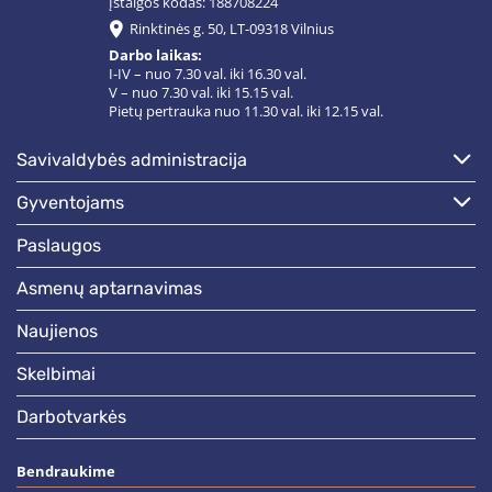
Įstaigos kodas: 188708224
Rinktinės g. 50, LT-09318 Vilnius
Darbo laikas:
I-IV – nuo 7.30 val. iki 16.30 val.
V – nuo 7.30 val. iki 15.15 val.
Pietų pertrauka nuo 11.30 val. iki 12.15 val.
savivaldybės administracija
gyventojams
paslaugos
asmenų aptarnavimas
naujienos
skelbimai
darbotvarkės
Bendraukime