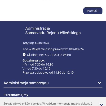
POWRÓT
Administracja
Samorządu Rejonu Wileńskiego
Instytucja budżetowa
Kod w Rejestrze osób prawnych: 188708224
Ul. Rinktinės 50, LT-09318 Wilno
Godziny pracy:
I-IV – od 7.30 do 16.30
V – od 7.30 do 15.15
Przerwa obiadowa od 11.30 do 12.15
administracja samorządu
Porozmawiajmy
Serwis używa plików cookies. W każdym momencie można dokonać
(0 5)  275 1990
vrsa@vrsa.lt