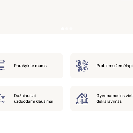
Parašykite mums
Problemų žemėlapi
Dažniausiai
Gyvenamosios viet
užduodami klausimai
deklaravimas