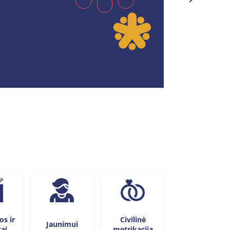
os ir
Civilinė
Jaunimui
tai
metrikacija