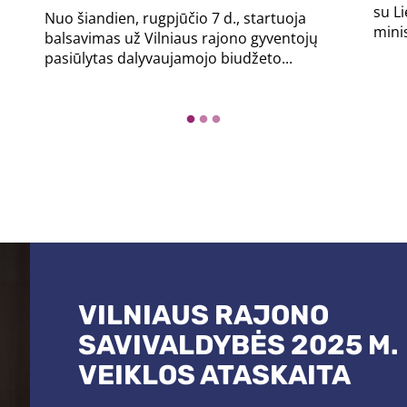
su L
Nuo šiandien, rugpjūčio 7 d., startuoja
minis
balsavimas už Vilniaus rajono gyventojų
pasiūlytas dalyvaujamojo biudžeto...
VILNIAUS RAJONO
GYVENTOJO KORTELĖ
ARTÌ
54°54′23,7"N