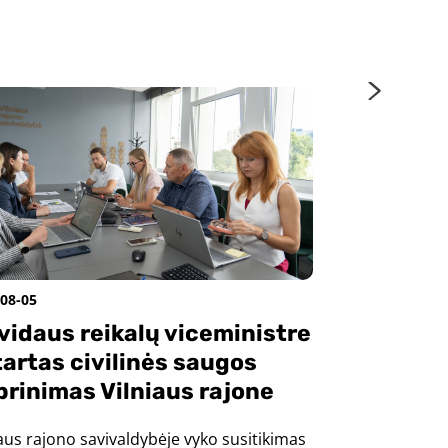
Vilniaus r
nori išgirs
nuomonė s
būsimas ve
Savivaldybė pra
gyventojų apklau
suprasti, kokių ve
08-05
vidaus reikalų viceministre
artas civilinės saugos
prinimas Vilniaus rajone
iaus rajono savivaldybėje vyko susitikimas