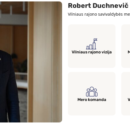
Robert Duchnevič
Vilniaus rajono savivaldybės m
Vilniaus rajono vizija
M
Mero komanda
V