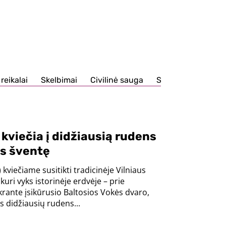
 reikalai
Skelbimai
Civilinė sauga
Sportas
Atliek
 kviečia į didžiausią rudens
us šventę
 kviečiame susitikti tradicinėje Vilniaus
kuri vyks istorinėje erdvėje – prie
rante įsikūrusio Baltosios Vokės dvaro,
s didžiausių rudens...
2026-08-05