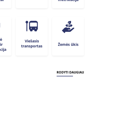
nė
Viešasis
ir
Žemės ūkis
transportas
cija
RODYTI DAUGIAU