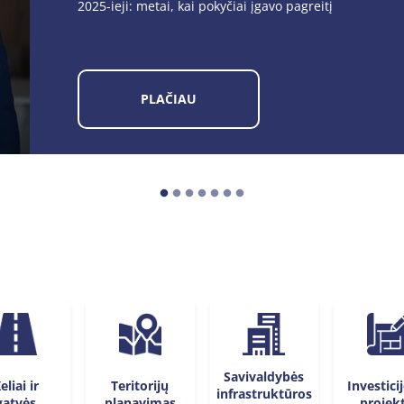
25°19′8.7"E
PLAČIAU
Savivaldybės
eliai ir
Investicij
Teritorijų
infrastruktūros
gatvės
projek
planavimas