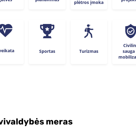
plėtros įmoka
Civili
veikata
Sportas
Turizmas
sauga 
mobiliza
avivaldybės meras