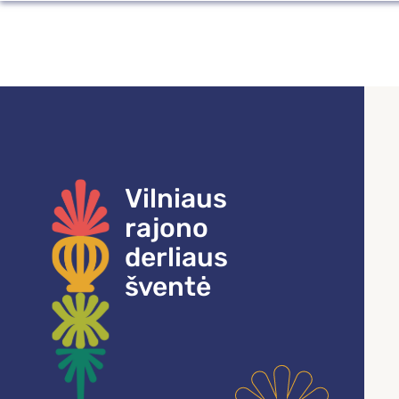
Vilniaus
Čia
Vilniaus
rajono
susipina
rajono
derliaus
kalbos,
gyventojo
šventė
kultūros,
kortelė
istorijos