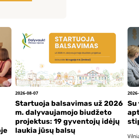
2026-08-07
2026-
Startuoja balsavimas už 2026
Su 
m. dalyvaujamojo biudžeto
apt
projektus: 19 gyventojų idėjų
sti
oje
laukia jūsų balsų
Viln