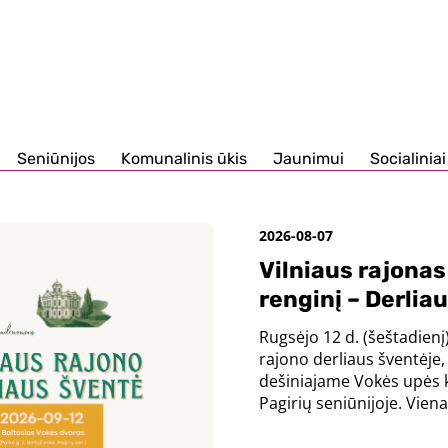
Seniūnijos
Komunalinis ūkis
Jaunimui
Socialiniai
2026-08-07
Vilniaus rajonas
renginį – Derlia
Rugsėjo 12 d. (šeštadienį)
rajono derliaus šventėje, 
dešiniajame Vokės upės k
Pagirių seniūnijoje. Viena