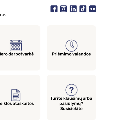
eras
ero darbotvarkė
Priėmimo valandos
Turite klausimų arba
eiklos ataskaitos
pasiūlymų?
Susisiekite