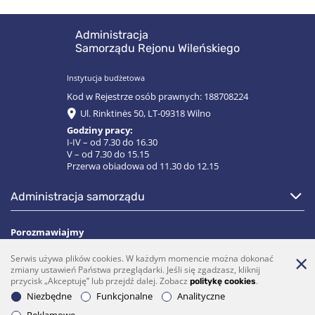
Administracja
Samorządu Rejonu Wileńskiego
Instytucja budżetowa
Kod w Rejestrze osób prawnych: 188708224
Ul. Rinktinės 50, LT-09318 Wilno
Godziny pracy:
I-IV – od 7.30 do 16.30
V – od 7.30 do 15.15
Przerwa obiadowa od 11.30 do 12.15
administracja samorządu
Porozmawiajmy
Serwis używa plików cookies. W każdym momencie można dokonać
(0 5)  275 1990
vrsa@vrsa.lt
zmiany ustawień Państwa przeglądarki. Jeśli się zgadzasz, kliknij
przycisk „Akceptuję” lub przejdź dalej. Zobacz
.
politykę cookies
Facebook
Youtube
Niezbędne
Funkcjonalne
Analityczne
Prenumerata