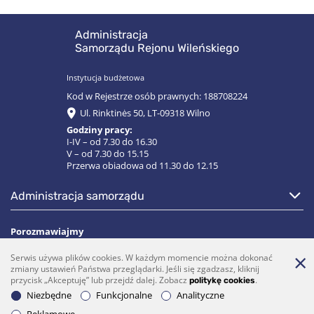
Administracja
Samorządu Rejonu Wileńskiego
Instytucja budżetowa
Kod w Rejestrze osób prawnych: 188708224
Ul. Rinktinės 50, LT-09318 Wilno
Godziny pracy:
I-IV – od 7.30 do 16.30
V – od 7.30 do 15.15
Przerwa obiadowa od 11.30 do 12.15
administracja samorządu
Porozmawiajmy
Serwis używa plików cookies. W każdym momencie można dokonać
(0 5)  275 1990
vrsa@vrsa.lt
zmiany ustawień Państwa przeglądarki. Jeśli się zgadzasz, kliknij
przycisk „Akceptuję” lub przejdź dalej. Zobacz
.
politykę cookies
Facebook
Youtube
Niezbędne
Funkcjonalne
Analityczne
Prenumerata