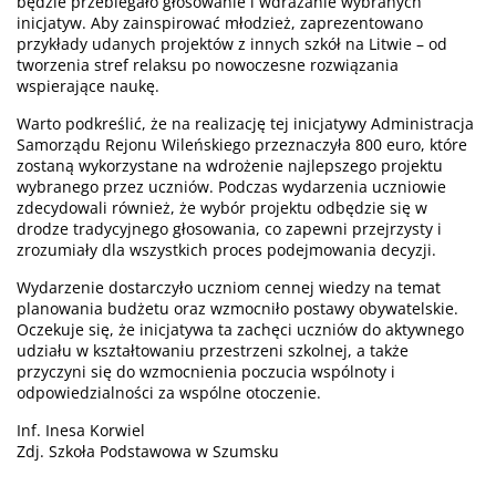
będzie przebiegało głosowanie i wdrażanie wybranych
inicjatyw. Aby zainspirować młodzież, zaprezentowano
przykłady udanych projektów z innych szkół na Litwie – od
tworzenia stref relaksu po nowoczesne rozwiązania
wspierające naukę.
Warto podkreślić, że na realizację tej inicjatywy Administracja
Samorządu Rejonu Wileńskiego przeznaczyła 800 euro, które
zostaną wykorzystane na wdrożenie najlepszego projektu
wybranego przez uczniów. Podczas wydarzenia uczniowie
zdecydowali również, że wybór projektu odbędzie się w
drodze tradycyjnego głosowania, co zapewni przejrzysty i
zrozumiały dla wszystkich proces podejmowania decyzji.
Wydarzenie dostarczyło uczniom cennej wiedzy na temat
planowania budżetu oraz wzmocniło postawy obywatelskie.
Oczekuje się, że inicjatywa ta zachęci uczniów do aktywnego
udziału w kształtowaniu przestrzeni szkolnej, a także
przyczyni się do wzmocnienia poczucia wspólnoty i
odpowiedzialności za wspólne otoczenie.
Inf. Inesa Korwiel
Zdj. Szkoła Podstawowa w Szumsku