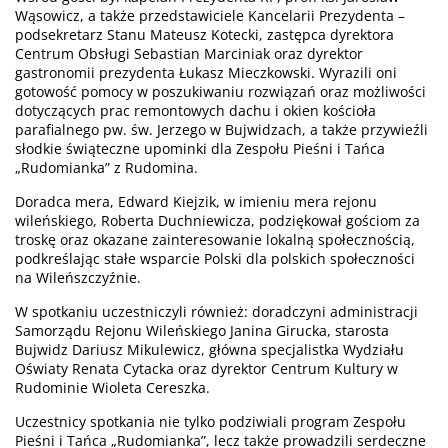
Wąsowicz, a także przedstawiciele Kancelarii Prezydenta –
podsekretarz Stanu Mateusz Kotecki, zastępca dyrektora
Centrum Obsługi Sebastian Marciniak oraz dyrektor
gastronomii prezydenta Łukasz Mieczkowski. Wyrazili oni
gotowość pomocy w poszukiwaniu rozwiązań oraz możliwości
dotyczących prac remontowych dachu i okien kościoła
parafialnego pw. św. Jerzego w Bujwidzach, a także przywieźli
słodkie świąteczne upominki dla Zespołu Pieśni i Tańca
„Rudomianka” z Rudomina.
Doradca mera, Edward Kiejzik, w imieniu mera rejonu
wileńskiego, Roberta Duchniewicza, podziękował gościom za
troskę oraz okazane zainteresowanie lokalną społecznością,
podkreślając stałe wsparcie Polski dla polskich społeczności
na Wileńszczyźnie.
W spotkaniu uczestniczyli również: doradczyni administracji
Samorządu Rejonu Wileńskiego Janina Girucka, starosta
Bujwidz Dariusz Mikulewicz, główna specjalistka Wydziału
Oświaty Renata Cytacka oraz dyrektor Centrum Kultury w
Rudominie Wioleta Cereszka.
Uczestnicy spotkania nie tylko podziwiali program Zespołu
Pieśni i Tańca „Rudomianka”, lecz także prowadzili serdeczne