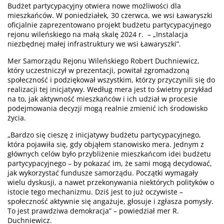
Budżet partycypacyjny otwiera nowe możliwości dla
mieszkańców. W poniedziałek, 30 czerwca, we wsi Ławaryszki
oficjalnie zaprezentowano projekt budżetu partycypacyjnego
rejonu wileńskiego na małą skalę 2024 r. – „Instalacja
niezbędnej małej infrastruktury we wsi Ławaryszki”.
Mer Samorządu Rejonu Wileńskiego Robert Duchniewicz,
który uczestniczył w prezentacji, powitał zgromadzoną
społeczność i podziękował wszystkim, którzy przyczynili się do
realizacji tej inicjatywy. Według mera jest to świetny przykład
na to, jak aktywność mieszkańców i ich udział w procesie
podejmowania decyzji mogą realnie zmienić ich środowisko
życia.
„Bardzo się cieszę z inicjatywy budżetu partycypacyjnego,
która pojawiła się, gdy objąłem stanowisko mera. Jednym z
głównych celów było przybliżenie mieszkańcom idei budżetu
partycypacyjnego – by pokazać im, że sami mogą decydować,
jak wykorzystać fundusze samorządu. Początki wymagały
wielu dyskusji, a nawet przekonywania niektórych polityków o
istocie tego mechanizmu. Dziś jest to już oczywiste –
społeczność aktywnie się angażuje, głosuje i zgłasza pomysły.
To jest prawdziwa demokracja” – powiedział mer R.
Duchniewicz.