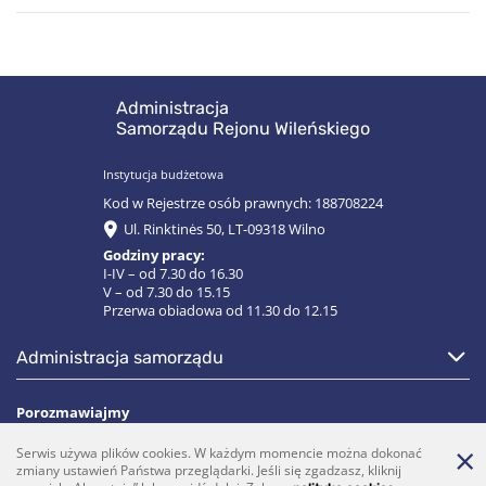
Administracja
Samorządu Rejonu Wileńskiego
Instytucja budżetowa
Kod w Rejestrze osób prawnych: 188708224
Ul. Rinktinės 50, LT-09318 Wilno
Godziny pracy:
I-IV – od 7.30 do 16.30
V – od 7.30 do 15.15
Przerwa obiadowa od 11.30 do 12.15
administracja samorządu
Porozmawiajmy
Serwis używa plików cookies. W każdym momencie można dokonać
(0 5)  275 1990
vrsa@vrsa.lt
zmiany ustawień Państwa przeglądarki. Jeśli się zgadzasz, kliknij