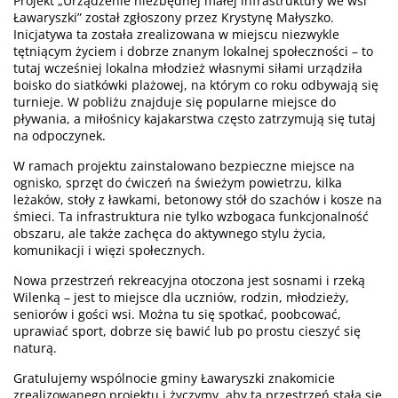
Projekt „Urządzenie niezbędnej małej infrastruktury we wsi
Ławaryszki” został zgłoszony przez Krystynę Małyszko.
Inicjatywa ta została zrealizowana w miejscu niezwykle
tętniącym życiem i dobrze znanym lokalnej społeczności – to
tutaj wcześniej lokalna młodzież własnymi siłami urządziła
boisko do siatkówki plażowej, na którym co roku odbywają się
turnieje. W pobliżu znajduje się popularne miejsce do
pływania, a miłośnicy kajakarstwa często zatrzymują się tutaj
na odpoczynek.
W ramach projektu zainstalowano bezpieczne miejsce na
ognisko, sprzęt do ćwiczeń na świeżym powietrzu, kilka
leżaków, stoły z ławkami, betonowy stół do szachów i kosze na
śmieci. Ta infrastruktura nie tylko wzbogaca funkcjonalność
obszaru, ale także zachęca do aktywnego stylu życia,
komunikacji i więzi społecznych.
Nowa przestrzeń rekreacyjna otoczona jest sosnami i rzeką
Wilenką – jest to miejsce dla uczniów, rodzin, młodzieży,
seniorów i gości wsi. Można tu się spotkać, poobcować,
uprawiać sport, dobrze się bawić lub po prostu cieszyć się
naturą.
Gratulujemy wspólnocie gminy Ławaryszki znakomicie
zrealizowanego projektu i życzymy, aby ta przestrzeń stała się