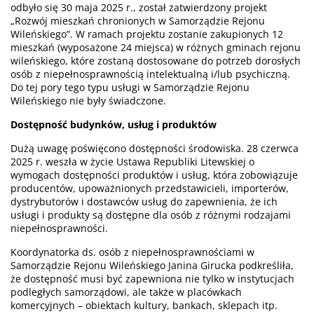
odbyło się 30 maja 2025 r., został zatwierdzony projekt
„Rozwój mieszkań chronionych w Samorządzie Rejonu
Wileńskiego”. W ramach projektu zostanie zakupionych 12
mieszkań (wyposażone 24 miejsca) w różnych gminach rejonu
wileńskiego, które zostaną dostosowane do potrzeb dorosłych
osób z niepełnosprawnością intelektualną i/lub psychiczną.
Do tej pory tego typu usługi w Samorządzie Rejonu
Wileńskiego nie były świadczone.
Dostępność budynków, usług i produktów
Dużą uwagę poświęcono dostępności środowiska. 28 czerwca
2025 r. weszła w życie Ustawa Republiki Litewskiej o
wymogach dostępności produktów i usług, która zobowiązuje
producentów, upoważnionych przedstawicieli, importerów,
dystrybutorów i dostawców usług do zapewnienia, że ich
usługi i produkty są dostępne dla osób z różnymi rodzajami
niepełnosprawności.
Koordynatorka ds. osób z niepełnosprawnościami w
Samorządzie Rejonu Wileńskiego Janina Girucka podkreśliła,
że ​​dostępność musi być zapewniona nie tylko w instytucjach
podległych samorządowi, ale także w placówkach
komercyjnych – obiektach kultury, bankach, sklepach itp.