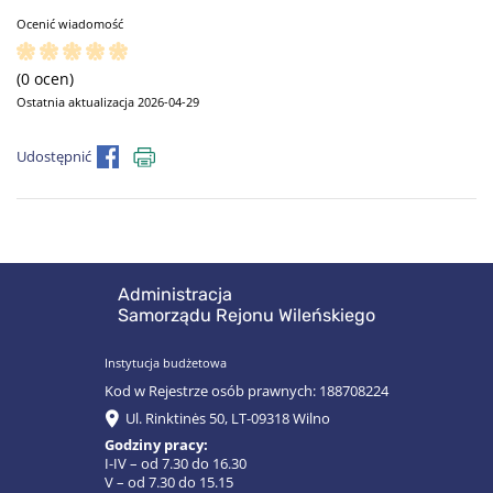
Ocenić wiadomość
(0 ocen)
Ostatnia aktualizacja 2026-04-29
Udostępnić
Administracja
Samorządu Rejonu Wileńskiego
Instytucja budżetowa
Kod w Rejestrze osób prawnych: 188708224
Ul. Rinktinės 50, LT-09318 Wilno
Godziny pracy:
I-IV – od 7.30 do 16.30
V – od 7.30 do 15.15