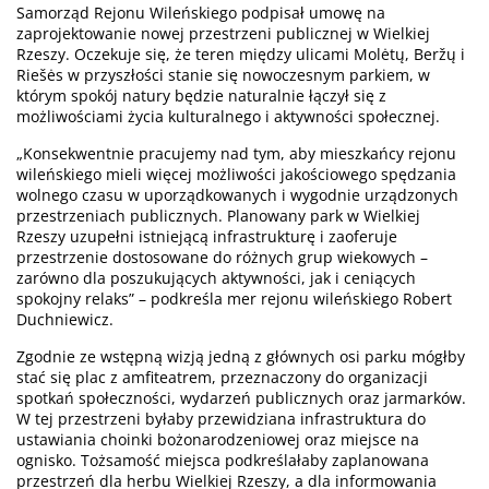
Samorząd Rejonu Wileńskiego podpisał umowę na
zaprojektowanie nowej przestrzeni publicznej w Wielkiej
Rzeszy. Oczekuje się, że teren między ulicami Molėtų, Beržų i
Riešės w przyszłości stanie się nowoczesnym parkiem, w
którym spokój natury będzie naturalnie łączył się z
możliwościami życia kulturalnego i aktywności społecznej.
„Konsekwentnie pracujemy nad tym, aby mieszkańcy rejonu
wileńskiego mieli więcej możliwości jakościowego spędzania
wolnego czasu w uporządkowanych i wygodnie urządzonych
przestrzeniach publicznych. Planowany park w Wielkiej
Rzeszy uzupełni istniejącą infrastrukturę i zaoferuje
przestrzenie dostosowane do różnych grup wiekowych –
zarówno dla poszukujących aktywności, jak i ceniących
spokojny relaks” – podkreśla mer rejonu wileńskiego Robert
Duchniewicz.
Zgodnie ze wstępną wizją jedną z głównych osi parku mógłby
stać się plac z amfiteatrem, przeznaczony do organizacji
spotkań społeczności, wydarzeń publicznych oraz jarmarków.
W tej przestrzeni byłaby przewidziana infrastruktura do
ustawiania choinki bożonarodzeniowej oraz miejsce na
ognisko. Tożsamość miejsca podkreślałaby zaplanowana
przestrzeń dla herbu Wielkiej Rzeszy, a dla informowania