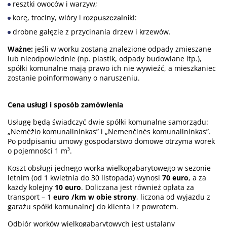
resztki owoców i warzyw;
korę, trociny, wióry i
i:
rozpuszczalnik
drobne gałęzie z przycinania drzew i krzewów.
Ważne:
jeśli w worku zostaną znalezione odpady zmieszane
lub nieodpowiednie (np. plastik, odpady budowlane itp.),
spółki komunalne mają prawo ich nie wywieźć, a mieszkaniec
zostanie poinformowany o naruszeniu.
Cena usługi i sposób zamówienia
Usługę będą świadczyć dwie spółki komunalne samorządu:
„Nemėžio komunalininkas” i „Nemenčinės komunalininkas”.
Po podpisaniu umowy gospodarstwo domowe otrzyma worek
o pojemności 1 m³.
Koszt obsługi jednego worka wielkogabarytowego w sezonie
letnim (od 1 kwietnia do 30 listopada) wynosi
70 euro
, a za
każdy kolejny
10
euro
. Doliczana jest również opłata za
transport – 1
euro
/km
w obie strony
, liczona od wyjazdu z
garażu spółki komunalnej do klienta i z powrotem.
Odbiór worków wielkogabarytowych jest ustalany