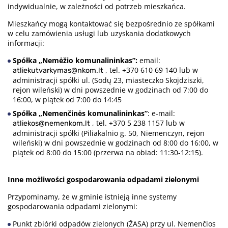
indywidualnie, w zależności od potrzeb mieszkańca.
Mieszkańcy mogą kontaktować się bezpośrednio ze spółkami
w celu zamówienia usługi lub uzyskania dodatkowych
informacji:
Spółka „Nemėžio komunalininkas”:
email:
, tel. +370 610 69 140 lub w
atliekutvarkymas@nkom.lt
administracji spółki ul. (Sodų 23, miasteczko Skojdziszki,
rejon wileński) w dni powszednie w godzinach od 7:00 do
16:00, w piątek od 7:00 do 14:45
Spółka „Nemenčinės komunalininkas”
: e-mail:
, tel. +370 5 238 1157 lub w
atliekos@nemenkom.lt
administracji spółki (Piliakalnio g. 50, Niemenczyn, rejon
wileński) w dni powszednie w godzinach od 8:00 do 16:00, w
piątek od 8:00 do 15:00 (przerwa na obiad: 11:30-12:15).
Inne możliwości gospodarowania odpadami zielonymi
Przypominamy, że w gminie istnieją inne systemy
gospodarowania odpadami zielonymi:
Punkt zbiórki odpadów zielonych (ŽASA) przy ul. Nemenčios