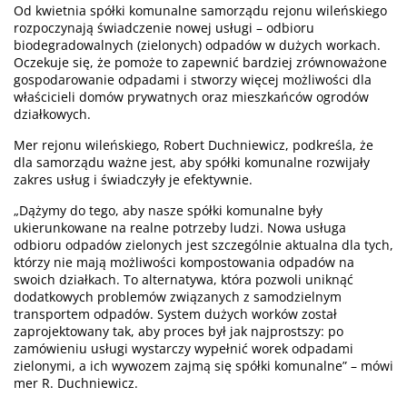
Od kwietnia spółki komunalne samorządu rejonu wileńskiego
rozpoczynają świadczenie nowej usługi – odbioru
biodegradowalnych (zielonych) odpadów w dużych workach.
Oczekuje się, że pomoże to zapewnić bardziej zrównoważone
gospodarowanie odpadami i stworzy więcej możliwości dla
właścicieli domów prywatnych oraz mieszkańców ogrodów
działkowych.
Mer rejonu wileńskiego, Robert Duchniewicz, podkreśla, że
dla samorządu ważne jest, aby spółki komunalne rozwijały
zakres usług i świadczyły je efektywnie.
„Dążymy do tego, aby nasze spółki komunalne były
ukierunkowane na realne potrzeby ludzi. Nowa usługa
odbioru odpadów zielonych jest szczególnie aktualna dla tych,
którzy nie mają możliwości kompostowania odpadów na
swoich działkach. To alternatywa, która pozwoli uniknąć
dodatkowych problemów związanych z samodzielnym
transportem odpadów. System dużych worków został
zaprojektowany tak, aby proces był jak najprostszy: po
zamówieniu usługi wystarczy wypełnić worek odpadami
zielonymi, a ich wywozem zajmą się spółki komunalne” – mówi
mer R. Duchniewicz.