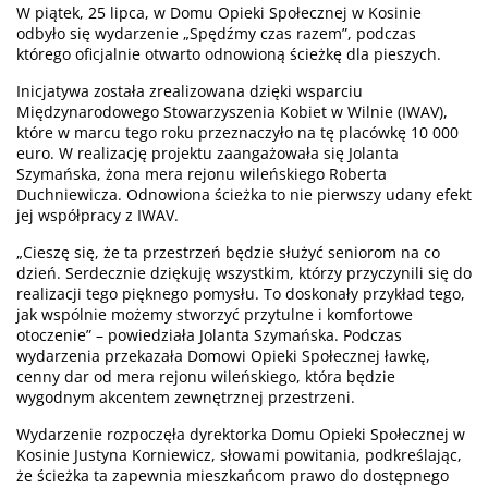
W piątek, 25 lipca, w Domu Opieki Społecznej w Kosinie
odbyło się wydarzenie „Spędźmy czas razem”, podczas
którego oficjalnie otwarto odnowioną ścieżkę dla pieszych.
Inicjatywa została zrealizowana dzięki wsparciu
Międzynarodowego Stowarzyszenia Kobiet w Wilnie (IWAV),
które w marcu tego roku przeznaczyło na tę placówkę 10 000
euro. W realizację projektu zaangażowała się Jolanta
Szymańska, żona mera rejonu wileńskiego Roberta
Duchniewicza. Odnowiona ścieżka to nie pierwszy udany efekt
jej współpracy z IWAV.
„Cieszę się, że ta przestrzeń będzie służyć seniorom na co
dzień. Serdecznie dziękuję wszystkim, którzy przyczynili się do
realizacji tego pięknego pomysłu. To doskonały przykład tego,
jak wspólnie możemy stworzyć przytulne i komfortowe
otoczenie” – powiedziała Jolanta Szymańska. Podczas
wydarzenia przekazała Domowi Opieki Społecznej ławkę,
cenny dar od mera rejonu wileńskiego, która będzie
wygodnym akcentem zewnętrznej przestrzeni.
Wydarzenie rozpoczęła dyrektorka Domu Opieki Społecznej w
Kosinie Justyna Korniewicz, słowami powitania, podkreślając,
że ścieżka ta zapewnia mieszkańcom prawo do dostępnego