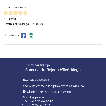
Ocenić wiadomość
(0 ocen)
Ostatnia aktualizacja 2025-07-29
Udostępnić
Administracja
Samorządu Rejonu Wileńskiego
Instytucja budżetowa
Kod w Rejestrze osób prawnych: 188708224
Ul. Rinktinės 50, LT-09318 Wilno
Godziny pracy:
I-IV – od 7.30 do 16.30
V – od 7.30 do 15.15