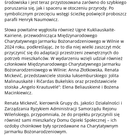
środowiska i jest teraz przystosowana zarówno do szybkiego
poruszania się, jak i spaceru w otoczeniu przyrody. Po
symbolicznym przecięciu wstęgi ścieżkę poświęcił proboszcz
parafii Henryk Naumowicz.
Słowa powitalne wygłosiła również Ugnė Kukliauskaitė-
Kairienė, przewodnicząca Międzynarodowego
Charytatywnego Jarmarku Bożonarodzeniowego w Wilnie w
2024 roku, podkreślając, że to dla niej wielki zaszczyt móc
przyczynić się do adaptacji przestrzeni zewnętrznych do
potrzeb mieszkańców. W wydarzeniu wzięli udział również
członkowie Międzynarodowego Charytatywnego Jarmarku
Bożonarodzeniowego w Wilnie: Anna Złotkowska, Renata
Mickevič, przedstawiciele stoiska luksemburskiego: Jolita
Malinauskaitė i Ričardas Bukelskis oraz przedstawiciele
stoiska „Angelo Krautuvėlė”: Elena Beliauskienė i Bożena
Macinkiewicz.
Renata Mickevič, kierownik Grupy ds. Jakości Działalności i
Zarządzania Ryzykiem Administracji Samorządu Rejonu
Wileńskiego, przypomniała, że do projektu przyczynili się
również sami mieszkańcy Domu Opieki Społecznej – ich
ozdoby choinkowe były sprzedawane na Charytatywnym
Jarmarku Bożonarodzeniowym.