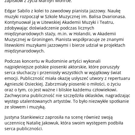
zapisków z życia Marilyn Monroe.
Edgar Sabilo z kolei to zawodowy pianista jazzowy. Naukę
muzyki rozpoczął w Szkole Muzycznej im. Balisa Dvarionasa.
Kontynuował ją w Litewskiej Akademii Muzyki i Teatru,
zdobywając doświadczenie podczas licznych
międzynarodowych staży, m.in. w Holandii, w Akademii
Muzycznej w Groningen. Pianista współpracuje ze znanymi
litewskimi muzykami jazzowymi i bierze udział w projektach
międzynarodowych.
Podczas koncertu w Rudominie artyści wykonali
najpiękniejsze polskie piosenki aktorskie, które poruszyły
serca słuchaczy i przeniosły wszystkich w wyjątkowy świat
emocji. Publiczność miała okazję usłyszeć utwory z repertuaru
Agnieszki Osieckiej. Zabrzmiały piosenki o miłości, o życiu
oraz o tym, co jest ważne i bliskie każdemu człowiekowi.
Zachwycona publiczność nie szczędziła oklasków, nagradzając
występ utalentowanych artystów. To było niezwykłe spotkanie
ze słowem i muzyką.
Justyna Stankiewicz zaprosiła na scenę również swoją
uczennicę Natalię Jakowuk, która swoim występem podbiła
serca publiczności.