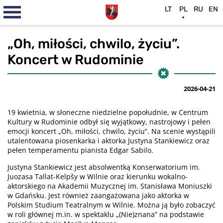
LT
PL
RU
EN
„Oh, miłości, chwilo, życiu”.
Koncert w Rudominie
2026-04-21
19 kwietnia, w słoneczne niedzielne popołudnie, w Centrum
Kultury w Rudominie odbył się wyjątkowy, nastrojowy i pełen
emocji koncert „Oh, miłości, chwilo, życiu”. Na scenie wystąpili
utalentowana piosenkarka i aktorka Justyna Stankiewicz oraz
pełen temperamentu pianista Edgar Sabilo.
Justyna Stankiewicz jest absolwentką Konserwatorium im.
Juozasa Tallat-Kelpšy w Wilnie oraz kierunku wokalno-
aktorskiego na Akademii Muzycznej im. Stanisława Moniuszki
w Gdańsku. Jest również zaangażowana jako aktorka w
Polskim Studium Teatralnym w Wilnie. Można ją było zobaczyć
w roli głównej m.in. w spektaklu „(Nie)znana” na podstawie