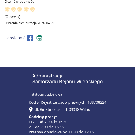
Ocenić wiadomość
(0 ocen)
Ostatnia aktualizacja 2026-04-21
Udostępnić
Administracja
Samorządu Rejonu Wileńskiego
Instytucja budżetowa
Kod w Rejestrze osób prawnych: 188708224
Ul. Rinktinės 50, LT-09318 Wilno
Godziny pracy:
I-IV – od 7.30 do 16.30
V – od 7.30 do 15.15
Przerwa obiadowa od 11.30 do 12.15