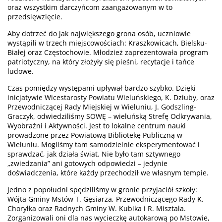
oraz wszystkim darczyńcom zaangażowanym w to
przedsięwzięcie.
Aby dotrzeć do jak największego grona osób, uczniowie
wystąpili w trzech miejscowościach: Kraszkowicach, Bielsku-
Białej oraz Częstochowie. Młodzież zaprezentowała program
patriotyczny, na który złożyły się pieśni, recytacje i tańce
ludowe.
Czas pomiędzy występami upływał bardzo szybko. Dzięki
inicjatywie Wicestarosty Powiatu Wieluńskiego, K. Dziuby, oraz
Przewodniczącej Rady Miejskiej w Wieluniu, J. Godszling-
Graczyk, odwiedziliśmy SOWĘ – wieluńską Strefę Odkrywania,
Wyobraźni i Aktywności. Jest to lokalne centrum nauki
prowadzone przez Powiatową Bibliotekę Publiczną w
Wieluniu. Mogliśmy tam samodzielnie eksperymentować i
sprawdzać, jak działa świat. Nie było tam sztywnego
„zwiedzania” ani gotowych odpowiedzi – jedynie
doświadczenia, które każdy przechodził we własnym tempie.
Jedno z popołudni spędziliśmy w gronie przyjaciół szkoły:
Wójta Gminy Mstów T. Gęsiarza, Przewodniczącego Rady K.
Choryłka oraz Radnych Gminy W. Kubika i R. Misztala.
Zorganizowali oni dla nas wycieczkę autokarową po Mstowie,