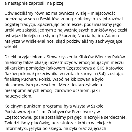
a następnie zaprosili na pizzę.
Odwiedziliśmy również malowniczą Wisłę – miejscowość
położoną w sercu Beskidów, znaną z pięknych krajobrazów i
bogatej tradycji. Spacerując po mieście, podziwialiśmy jego
urokliwe zakątki. Jednym z najważniejszych punktów wycieczki
był wjazd kolejką na słynną Skocznię Narciarką im. Adama
Małysza w Wiśle-Malince, skąd podziwialiśmy zachwycające
widoki.
Dzięki przyjaciołom z Stowarzyszenia Kibiców Wieczny Raków
mieliśmy także okazję uczestniczyć w emocjonującym meczu
piłkarskim pomiędzy Rakowem Częstochowa a GKS Katowice.
Raków pokonał przeciwnika w rzutach karnych (5:4), zostając
finalistą Pucharu Polski. Wspólne kibicowanie było
niesamowitym przeżyciem. Mecz dostarczył wielu
niezapomnianych emocji zarówno uczniom, jak i
nauczycielom.
Kolejnym punktem programu była wizyta w Szkole
Podstawowej nr 1 im. Zdobywców Przestworzy w
Częstochowie, gdzie zostaliśmy przyjęci niezwykle serdecznie.
Zwiedziliśmy placówkę, uczestnicząc krótko w lekcjach
informatyki, języka polskiego, muzyki oraz zajęciach