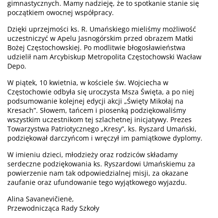
gimnastycznych. Mamy nadzieję, że to spotkanie stanie się
początkiem owocnej współpracy.
Dzięki uprzejmości ks. R. Umańskiego mieliśmy możliwość
uczestniczyć w Apelu Jasnogórskim przed obrazem Matki
Bożej Częstochowskiej. Po modlitwie błogosławieństwa
udzielił nam Arcybiskup Metropolita Częstochowski Wacław
Depo.
W piątek, 10 kwietnia, w kościele św. Wojciecha w
Częstochowie odbyła się uroczysta Msza Święta, a po niej
podsumowanie kolejnej edycji akcji „Święty Mikołaj na
Kresach”. Słowem, tańcem i piosenką podziękowaliśmy
wszystkim uczestnikom tej szlachetnej inicjatywy. Prezes
Towarzystwa Patriotycznego „Kresy”, ks. Ryszard Umański,
podziękował darczyńcom i wręczył im pamiątkowe dyplomy.
W imieniu dzieci, młodzieży oraz rodziców składamy
serdeczne podziękowania ks. Ryszardowi Umańskiemu za
powierzenie nam tak odpowiedzialnej misji, za okazane
zaufanie oraz ufundowanie tego wyjątkowego wyjazdu.
Alina Savanevičienė,
Przewodnicząca Rady Szkoły