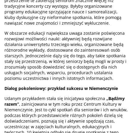
przestrzenie te zaoferują seniorom znacznie więcej niż
tradycyjne koncerty czy występy. Byłyby organizowane
programy edukacyjne sprzyjające nauce i samorealizacji,
kluby dyskusyjne czy nieformalne spotkania, które pomogą
nawiązać nowe znajomości i zmniejszyć wykluczenie.
W obszarze edukacji największa uwaga zostanie poświęcona
rozwojowi możliwości nauki: aktywniej będą rozwijane
działania uniwersytetu trzeciego wieku, organizowane będą
różnorodne wykłady, dostosowane do zainteresowań osób
starszych. Jednocześnie dąży się do tego, aby takie spotkania
stały się przestrzenią, w której seniorzy będą mogli w prosty i
zrozumiały sposób dowiedzieć się o dostępnych dla nich
usługach socjalnych, wsparciu, procedurach ustalania
poziomu uczestnictwa i innych istotnych informacjach.
Dialog pokoleniowy: przykład sukcesu w Niemenczynie
Udanym przykładem stała się inicjatywa społeczna
„Bądźmy
razem”
, zainicjowana w tym roku przez Centrum Kultury w
Niemenczynie. Jest to cykl spotkań dla seniorów i ich wnuków,
podczas których przedstawiciele różnych pokoleń dzielą się
doświadczeniami, poznają się i aktywnie spędzają czas,
uczestnicząc w zajęciach kulturalnych, edukacyjnych i
twórczych. 10 kwietnia odbyło się drugie spotkanie z tego