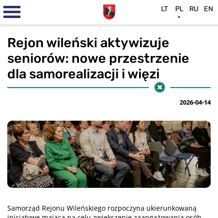
LT
PL
RU
EN
Rejon wileński aktywizuje
seniorów: nowe przestrzenie
dla samorealizacji i więzi
2026-04-14
Samorząd Rejonu Wileńskiego rozpoczyna ukierunkowaną
inicjatywę mającą na celu zwiększenie zaangażowania osób