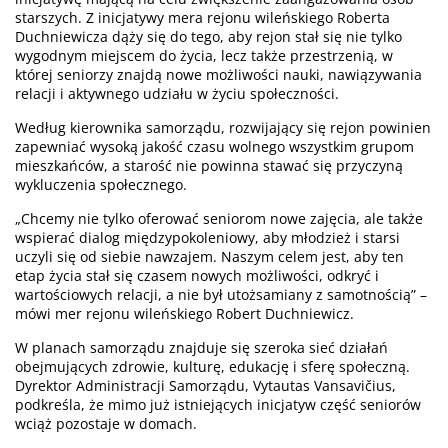
starszych. Z inicjatywy mera rejonu wileńskiego Roberta
Duchniewicza dąży się do tego, aby rejon stał się nie tylko
wygodnym miejscem do życia, lecz także przestrzenią, w
której seniorzy znajdą nowe możliwości nauki, nawiązywania
relacji i aktywnego udziału w życiu społeczności.
Według kierownika samorządu, rozwijający się rejon powinien
zapewniać wysoką jakość czasu wolnego wszystkim grupom
mieszkańców, a starość nie powinna stawać się przyczyną
wykluczenia społecznego.
„Chcemy nie tylko oferować seniorom nowe zajęcia, ale także
wspierać dialog międzypokoleniowy, aby młodzież i starsi
uczyli się od siebie nawzajem. Naszym celem jest, aby ten
etap życia stał się czasem nowych możliwości, odkryć i
wartościowych relacji, a nie był utożsamiany z samotnością” –
mówi mer rejonu wileńskiego Robert Duchniewicz.
W planach samorządu znajduje się szeroka sieć działań
obejmujących zdrowie, kulturę, edukację i sferę społeczną.
Dyrektor Administracji Samorządu, Vytautas Vansavičius,
podkreśla, że mimo już istniejących inicjatyw część seniorów
wciąż pozostaje w domach.