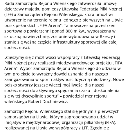
Rada Samorządu Rejonu Wileńskiego zatwierdziła umowę
dzierżawy majątku pomiędzy Litewską Federacją Piłki Nożnej
(LFF) a Samorządem Rejonu Wileńskiego, która umożliwi
utworzenie na terenie rejonu jednego z pierwszych na Litwie
boisk piłkarskich „FIFA Arena”. Ta nowoczesna przestrzeń
sportowa o powierzchni ponad 800 m kw., wyposażona w
sztuczną nawierzchnię, zostanie wybudowana w Rzeszy i
stanie się ważną częścią infrastruktury sportowej dla całej
społeczności.
„Cieszymy się z możliwości współpracy z Litewską Federacją
Piłki Nożnej przy realizacji międzynarodowego projektu „FIFA
Arena”. Wybór Samorządu Rejonu Wileńskiego do udziału w
tym projekcie to wyraźny dowód uznania dla naszego
zaangażowania w sport i aktywność fizyczną młodzieży. Nowe
boisko stworzy jeszcze więcej możliwości dla naszej
społeczności do aktywnego spędzania czasu i doskonalenia
się w tej dyscyplinie sportu” – powiedział mer rejonu
wileńskiego Robert Duchniewicz.
Samorząd Rejonu Wileńskiego stał się jednym z pierwszych
samorządów na Litwie, którym zaproponowano udział w
inicjatywie międzynarodowej organizacji piłkarskiej (FIFA),
realizowanej na Litwie we współpracy z LFF. Zgodnie z