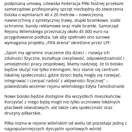
podpisaną umową, Litewska Federacja Piłki Nożnej przekaże
samorządowi profesjonalny sprzęt niezbędny do stworzenia
boiska o wymiarach 40 x 20 metrów – nowoczesną
nawierzchnię z syntetycznej trawy, słupki bramkowe, siatki
ochronne, bandy reklamowe oraz małe bramki. Samorząd
Rejonu Wileńskiego przeznaczy około 45 000 euro na
przygotowanie podłoża, tak aby spełniało ono surowe
wymagania projektu „FIFA Arena” określone przez LFF.
„Sport ma ogromne znaczenie dla dzieci – rozwija ich
zdolności fizyczne, kształtuje cierpliwość, odpowiedzialność i
umiejętności pracy zespołowej. Mamy nadzieję, że to boisko
będzie służyć nie tylko treningom, lecz stanie się centrum
lokalnej społeczności, gdzie dzieci będą mogły się rozwijać,
integrować i czerpać radość z aktywności fizycznej” –
powiedziała wicemer rejonu wileńskiego Edyta Tamošiūnaitė.
Nowe boisko będzie dostępne dla wszystkich mieszkańców.
Korzystać z niego będą mogli nie tylko uczniowie lokalnych
placówek oświatowych, ale także cała społeczność oraz
drużyny piłkarskie.
Piłka nożna w rejonie wileńskim od wielu lat pozostaje jedną z
najpopularniejszych dyscyplin sportowych wśród