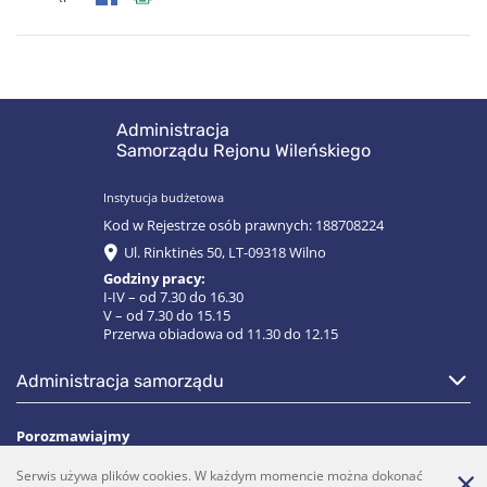
Administracja
Samorządu Rejonu Wileńskiego
Instytucja budżetowa
Kod w Rejestrze osób prawnych: 188708224
Ul. Rinktinės 50, LT-09318 Wilno
Godziny pracy:
I-IV – od 7.30 do 16.30
V – od 7.30 do 15.15
Przerwa obiadowa od 11.30 do 12.15
administracja samorządu
Porozmawiajmy
Serwis używa plików cookies. W każdym momencie można dokonać
(0 5)  275 1990
vrsa@vrsa.lt