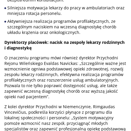
Silniejsza motywacja lekarzy do pracy w ambulatoriach oraz
mniejsza rotacja personelu.
Aktywniejsza realizacja programów profilaktycznych, ze
szczególnym naciskiem na wczesną diagnostykę chorób
układu krążenia oraz onkologicznych.
Dyrektorzy placówek: nacisk na zespoły lekarzy rodzinnych
i diagnostykę
O znaczeniu programu mówi również dyrektor Przychodni
Rejonu Wileńskiego Evaldas Navickas: „Szczególnie ważne jest
wzmocnienie ogniwa podstawowej opieki zdrowotnej, rozwój
zespołu lekarzy rodzinnych, efektywna realizacja programów
profilaktycznych oraz rozszerzenie usług ambulatoryjnych.
Pozwala to nie tylko poprawić dostępność usług, ale także
zapewnić wczesną diagnostykę chorób oraz wyższą jakość
opieki nad pacjentem”.
Z kolei dyrektor Przychodni w Niemenczynie, Rimgaudas
Vincevičius, podkreśla korzyści płynące z programu dla
lokalnej społeczności i personelu: „System motywacyjny
pomoże wzmocnić nasz zespół, przyciągnąć młodych
specjalistów oraz zapewnić profesjonalną opiekę podstawową