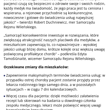
pacjenci czują się bezpieczni o zdrowie swoje i swoich rodzin,
każdy medyk ma świadomość, że jego praca jest tu ceniona i
wspierana, a rejonowe przychodnie są konkurencyjne,
nowoczesne i gotowe do świadczenia usług najwyższej
jakości” – twierdzi Robert Duchniewicz, mer Samorządu
Rejonu Wileńskiego.
„Samorząd konsekwentnie inwestuje w rozwiązania, które
zwiększają atrakcyjność naszych placówek dla medyków, a
mieszkańcom zapewniają to, co najważniejsze – wysokiej
jakości usługi bliżej domu, krótsze kolejki oraz większą uwagę
poświęconą profilaktyce chorób” – podkreśla Edyta
Tamošiūnaitė, wicemer Samorządu Rejonu Wileńskiego.
Oczekiwane zmiany dla mieszkańców:
Zapewnienie maksymalnych terminów świadczenia usług: w
przypadku ostrej choroby pacjent zostanie przyjęty przez
lekarza rodzinnego tego samego dnia, a w pozostałych
sytuacjach – w ciągu 7 dni kalendarzowych.
Więcej czasu dla pacjenta: dzięki możliwości załatwienia
recept lub skierowań na badania u dowolnego członka
zespołu medycznego, lekarz może poświęcić więcej uwagi
bezpośrednim konsultacjom.