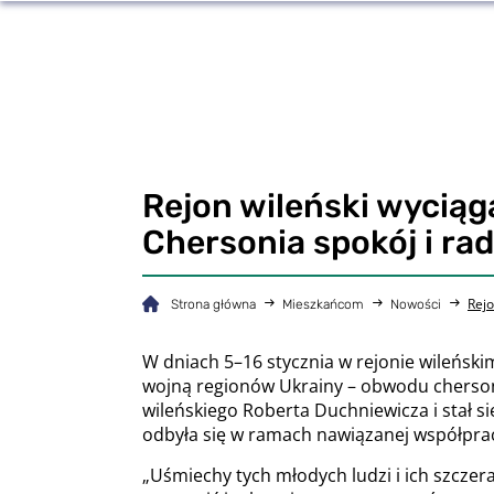
Rejon wileński wyciąg
Chersonia spokój i ra
Rejo
Strona główna
Mieszkańcom
Nowości
W dniach 5–16 stycznia w rejonie wileński
wojną regionów Ukrainy – obwodu chersoń
wileńskiego Roberta Duchniewicza i stał 
odbyła się w ramach nawiązanej współpra
„Uśmiechy tych młodych ludzi i ich szczer