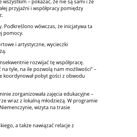
 wszystkim – pokazać, że nie są sami i że
ałej przyjaźni i współpracy pomiędzy
z.
y. Podkreślono wówczas, że inicjatywa ta
ej pomocy.
towe i artystyczne, wycieczki
żą.
onsekwentnie rozwijać tę współpracę.
na tyle, na ile pozwolą nam możliwości” –
nie koordynował pobyt gości z obwodu
dominie zorganizowała zajęcia edukacyjne –
orze wraz z lokalną młodzieżą. W programie
Niemenczynie, wizyta na trasie
skiego, a także nawiązać relacje z