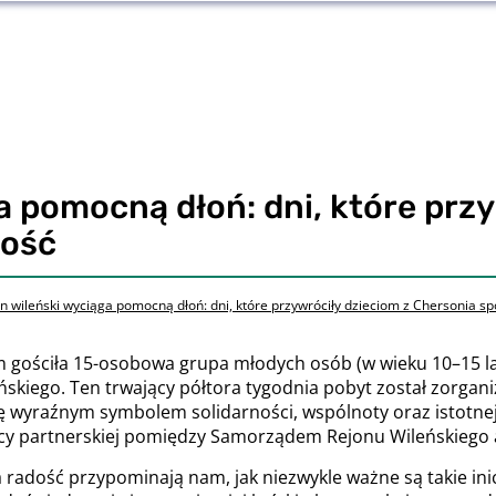
a pomocną dłoń: dni, które przy
dość
n wileński wyciąga pomocną dłoń: dni, które przywróciły dzieciom z Chersonia sp
m gościła 15-osobowa grupa młodych osób (w wieku 10–15 lat
skiego. Ten trwający półtora tygodnia pobyt został zorga
się wyraźnym symbolem solidarności, wspólnoty oraz istotn
cy partnerskiej pomiędzy Samorządem Rejonu Wileńskiego 
a radość przypominają nam, jak niezwykle ważne są takie ini