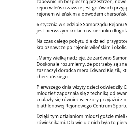
zapewnić im bezpieczną przestrzeń, nowe d
rejon wileński zawsze jest gotów ich przyj
rejonem wileńskim a obwodem chersońskim
6 stycznia w siedzibie Samorządu Rejonu W
jest pierwszym krokiem w kierunku długof
Na czas całego pobytu dla dzieci przygoto
krajoznawcze po rejonie wileńskim i okoli
„Mamy wielką nadzieję, że zarówno Samorz
Doskonale rozumiemy, że potrzeby są znacz
zaznaczył doradca mera Edward Kiejzik, k
chersońskiego.
Pierwszego dnia wizyty dzieci odwiedziły Cz
młodzież zapoznała się z techniką odlewan
znalazły się również wieczory przyjaźni z
biathlonowej Rejonowego Centrum Sportu 
Dzięki tym działaniom młodzi goście mieli o
rówieśnikami. Dla wielu z nich była to pie