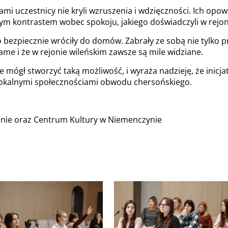
mi uczestnicy nie kryli wzruszenia i wdzięczności. Ich opo
nym kontrastem wobec spokoju, jakiego doświadczyli w rejon
 bezpiecznie wróciły do domów. Zabrały ze sobą nie tylko pr
ame i że w rejonie wileńskim zawsze są mile widziane.
e mógł stworzyć taką możliwość, i wyraża nadzieję, że inic
 lokalnymi społecznościami obwodu chersońskiego.
minie oraz Centrum Kultury w Niemenczynie