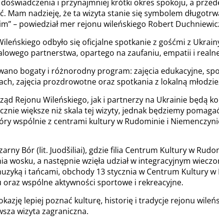
oświadczenia i przynajmniej krótki okres spokoju, a przede
ąć. Mam nadzieję, że ta wizyta stanie się symbolem długotrw
” – powiedział mer rejonu wileńskiego Robert Duchniewic
ileńskiego odbyło się oficjalne spotkanie z gośćmi z Ukrain
alowego partnerstwa, opartego na zaufaniu, empatii i realn
wano bogaty i różnorodny program: zajęcia edukacyjne, spor
cach, zajęcia prozdrowotne oraz spotkania z lokalną młodzie
ąd Rejonu Wileńskiego, jak i partnerzy na Ukrainie będą k
nie większe niż skala tej wizyty, jednak będziemy pomagać 
tóry wspólnie z centrami kultury w Rudominie i Niemenczy
arny Bór (lit. Juodšiliai), gdzie filia Centrum Kultury w Ru
ia wosku, a następnie wzięła udział w integracyjnym wiecz
 muzyką i tańcami, obchody 13 stycznia w Centrum Kultury w 
oraz wspólne aktywności sportowe i rekreacyjne.
kazję lepiej poznać kulturę, historię i tradycje rejonu wileń
rwsza wizyta zagraniczna.