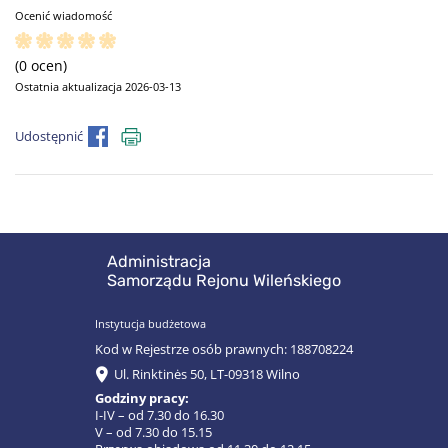
Ocenić wiadomość
(0 ocen)
Ostatnia aktualizacja 2026-03-13
Udostępnić
Administracja
Samorządu Rejonu Wileńskiego
Instytucja budżetowa
Kod w Rejestrze osób prawnych: 188708224
Ul. Rinktinės 50, LT-09318 Wilno
Godziny pracy:
I-IV – od 7.30 do 16.30
V – od 7.30 do 15.15