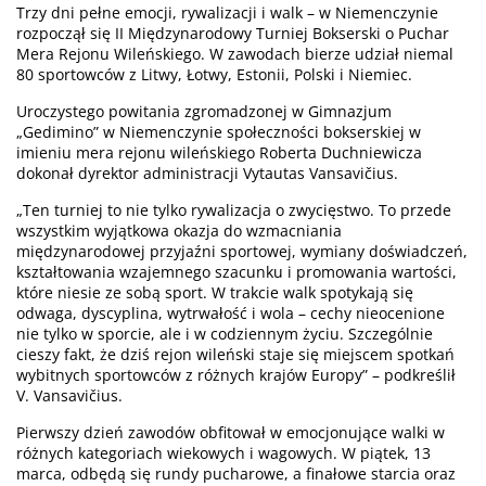
Trzy dni pełne emocji, rywalizacji i walk – w Niemenczynie
rozpoczął się II Międzynarodowy Turniej Bokserski o Puchar
Mera Rejonu Wileńskiego. W zawodach bierze udział niemal
80 sportowców z Litwy, Łotwy, Estonii, Polski i Niemiec.
Uroczystego powitania zgromadzonej w Gimnazjum
„Gedimino” w Niemenczynie społeczności bokserskiej w
imieniu mera rejonu wileńskiego Roberta Duchniewicza
dokonał dyrektor administracji Vytautas Vansavičius.
„Ten turniej to nie tylko rywalizacja o zwycięstwo. To przede
wszystkim wyjątkowa okazja do wzmacniania
międzynarodowej przyjaźni sportowej, wymiany doświadczeń,
kształtowania wzajemnego szacunku i promowania wartości,
które niesie ze sobą sport. W trakcie walk spotykają się
odwaga, dyscyplina, wytrwałość i wola – cechy nieocenione
nie tylko w sporcie, ale i w codziennym życiu. Szczególnie
cieszy fakt, że dziś rejon wileński staje się miejscem spotkań
wybitnych sportowców z różnych krajów Europy” – podkreślił
V. Vansavičius.
Pierwszy dzień zawodów obfitował w emocjonujące walki w
różnych kategoriach wiekowych i wagowych. W piątek, 13
marca, odbędą się rundy pucharowe, a finałowe starcia oraz