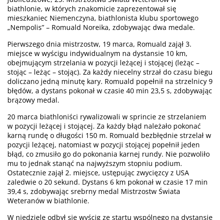
biathlonie, w których znakomicie zaprezentował się
mieszkaniec Niemenczyna, biathlonista klubu sportowego
„Nempolis” – Romuald Noreika, zdobywając dwa medale.
Pierwszego dnia mistrzostw, 19 marca, Romuald zajął 3.
miejsce w wyścigu indywidualnym na dystansie 10 km,
obejmującym strzelania w pozycji leżącej i stojącej (leżąc –
stojąc – leżąc – stojąc). Za każdy niecelny strzał do czasu biegu
doliczano jedną minutę kary. Romuald popełnił na strzelnicy 9
błędów, a dystans pokonał w czasie 40 min 23,5 s, zdobywając
brązowy medal.
20 marca biathloniści rywalizowali w sprincie ze strzelaniem
w pozycji leżącej i stojącej. Za każdy błąd należało pokonać
karną rundę o długości 150 m. Romuald bezbłędnie strzelał w
pozycji leżącej, natomiast w pozycji stojącej popełnił jeden
błąd, co zmusiło go do pokonania karnej rundy. Nie pozwoliło
mu to jednak stanąć na najwyższym stopniu podium.
Ostatecznie zajął 2. miejsce, ustępując zwycięzcy z USA
zaledwie o 20 sekund. Dystans 6 km pokonał w czasie 17 min
39,4 s, zdobywając srebrny medal Mistrzostw Świata
Weteranów w biathlonie.
W niedzielę odbył się wyścig ze startu wspólnego na dystansie