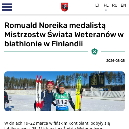
LT
PL
RU
EN
Romuald Noreika medalistą
Mistrzostw Świata Weteranów w
biathlonie w Finlandii
2026-03-25
W dniach 19–22 marca w fińskim Kontiolahti odbyły się
jubileuszowe, 25. Mistrzostwa Świata Weteranów w