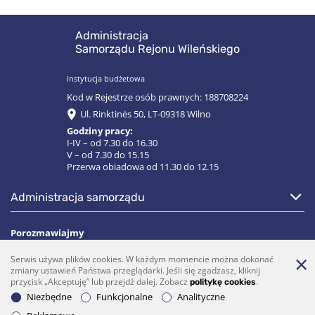
Administracja
Samorządu Rejonu Wileńskiego
Instytucja budżetowa
Kod w Rejestrze osób prawnych: 188708224
Ul. Rinktinės 50, LT-09318 Wilno
Godziny pracy:
I-IV – od 7.30 do 16.30
V – od 7.30 do 15.15
Przerwa obiadowa od 11.30 do 12.15
administracja samorządu
Porozmawiajmy
Serwis używa plików cookies. W każdym momencie można dokonać
(0 5)  275 1990
vrsa@vrsa.lt
zmiany ustawień Państwa przeglądarki. Jeśli się zgadzasz, kliknij
przycisk „Akceptuję” lub przejdź dalej. Zobacz
.
politykę cookies
Facebook
Youtube
Niezbędne
Funkcjonalne
Analityczne