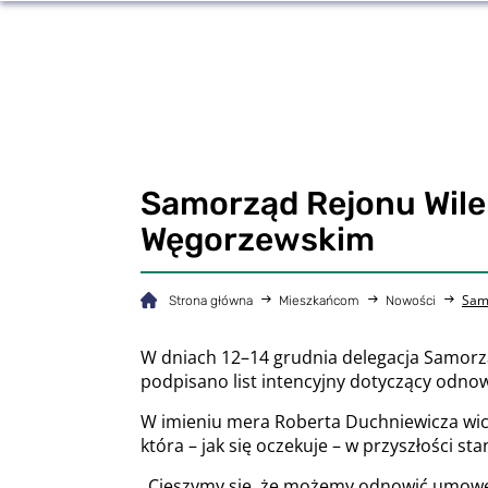
Samorząd Rejonu Wile
Węgorzewskim
Sam
Strona główna
Mieszkańcom
Nowości
W dniach 12–14 grudnia delegacja Samorz
podpisano list intencyjny dotyczący odno
W imieniu mera Roberta Duchniewicza wic
która – jak się oczekuje – w przyszłości s
„Cieszymy się, że możemy odnowić umowę 