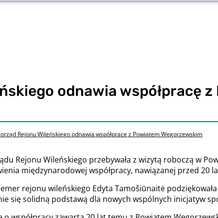
ńskiego odnawia współpracę z
orząd Rejonu Wileńskiego odnawia współpracę z Powiatem Węgorzewskim
ądu Rejonu Wileńskiego przebywała z wizytą roboczą w Pow
wienia międzynarodowej współpracy, nawiązanej przed 20 la
emer rejonu wileńskiego Edyta Tamošiūnaitė podziękowała 
tanie się solidną podstawą dla nowych wspólnych inicjatyw s
o współpracy zawartą 20 lat temu z Powiatem Węgorzewski