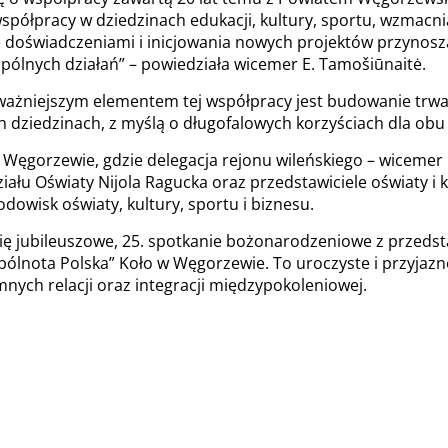
współpracy w dziedzinach edukacji, kultury, sportu, wzmacni
ę doświadczeniami i inicjowania nowych projektów przynosz
pólnych działań” – powiedziała wicemer E. Tamošiūnaitė.
ażniejszym elementem tej współpracy jest budowanie trwał
 dziedzinach, z myślą o długofalowych korzyściach dla obu 
 w Węgorzewie, gdzie delegacja rejonu wileńskiego – wicem
iału Oświaty Nijola Ragucka oraz przedstawiciele oświaty i k
dowisk oświaty, kultury, sportu i biznesu.
 jubileuszowe, 25. spotkanie bożonarodzeniowe z przedsta
lnota Polska” Koło w Węgorzewie. To uroczyste i przyjazn
nych relacji oraz integracji międzypokoleniowej.