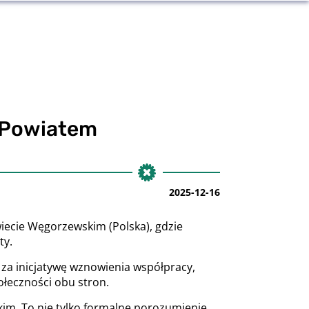
 Powiatem
2025-12-16
iecie Węgorzewskim (Polska), gdzie
ty.
za inicjatywę wznowienia współpracy,
połeczności obu stron.
m. To nie tylko formalne porozumienie,